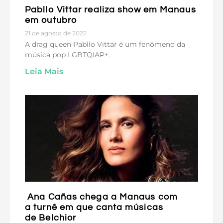
Pabllo Vittar realiza show em Manaus
em outubro
21 de agosto de 2022
A drag queen Pabllo Vittar é um fenômeno da
música pop LGBTQIAP+.
Leia Mais
Ana Cañas chega a Manaus com
a turnê em que canta músicas
de Belchior