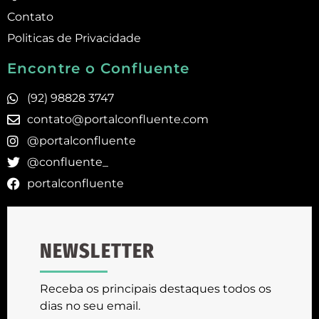
Contato
Politicas de Privacidade
Encontre o Confluente
(92) 98828 3747
contato@portalconfluente.com
@portalconfluente
@confluente_
portalconfluente
NEWSLETTER
Receba os principais destaques todos os
dias no seu email.