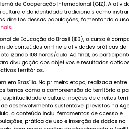
lemã de Cooperação Internacional (GIZ). A ativid
cultura e da identidade tradicionais como instr
 dos direitos dessas populações, fomentando o us
onais
.
ional de Educação do Brasil (IEB), o curso é comp
ém de conteúdos on-line e atividades práticas de
talizando 108 horas/aula. Ao final, os participant
a divulgação dos objetivos e resultados obtido
ivos territórios.
 em Brasília. Na primeira etapa, realizada entre
os temas como a compreensão do território a par
spiritualidade e cultura; noções de direitos territ
s de desenvolvimento sustentável previstos na Ag
lo, o conteúdo inclui ferramentas de acesso e
opulações; prática de uso e inserção de dados na
ionais, bem como noções de planejamento e facili