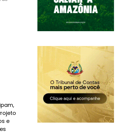
cipam,
rojeto
os e
es