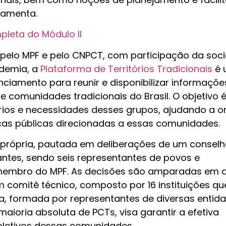
ramenta.
leta do Módulo II
pelo MPF e pelo CNPCT, com participação da soc
ademia, a
Plataforma de Territórios Tradicionais
é 
nciamento para reunir e disponibilizar informaçõe
 comunidades tradicionais do Brasil. O objetivo 
órios e necessidades desses grupos, ajudando a or
icas públicas direcionadas a essas comunidades.
própria, pautada em deliberações de um conselh
ntes, sendo seis representantes de povos e
membro do MPF. As decisões são amparadas em a
comitê técnico, composto por 16 instituições qu
a, formada por representantes de diversas entid
aioria absoluta de PCTs, visa garantir a efetiva
coletivos dessas comunidades.