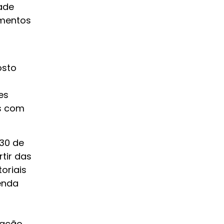
ade
umentos
o
osto
es
s com
 30 de
tir das
oriais
enda
tação