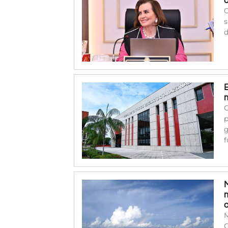
O
s
d
C
p
g
f
M
C