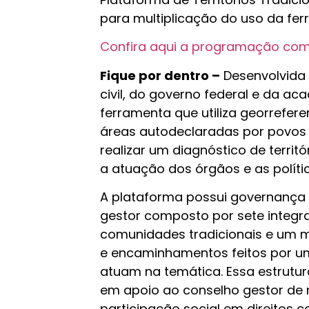
para multiplicação do uso da fer
Confira aqui a programação comp
Fique por dentro –
Desenvolvida 
civil, do governo federal e da ac
ferramenta que utiliza georrefere
áreas autodeclaradas por povos e
realizar um diagnóstico de territ
a atuação dos órgãos e as polít
A plataforma possui governança 
gestor composto por sete integra
comunidades tradicionais e um 
e encaminhamentos feitos por um 
atuam na temática. Essa estrutur
em apoio ao conselho gestor de m
participação social em direitos 