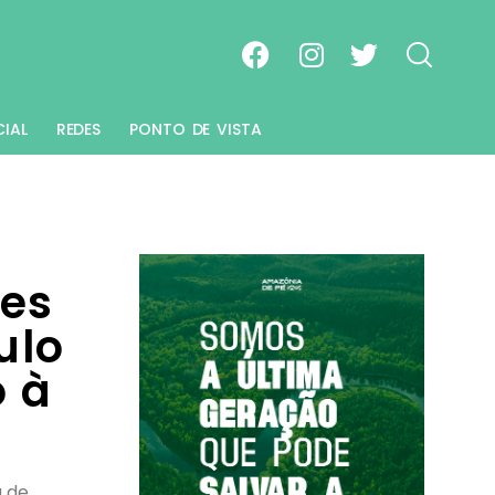
CIAL
REDES
PONTO DE VISTA
des
ulo
 à
a de