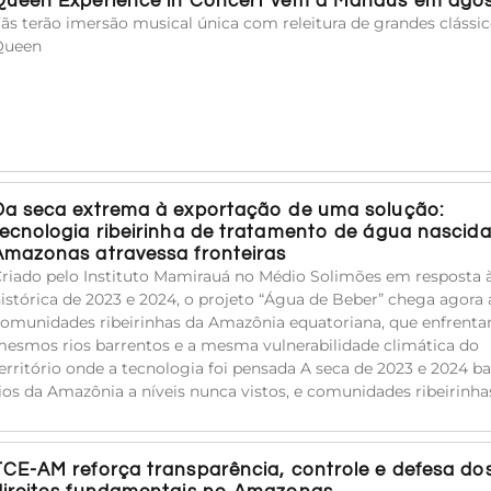
Queen Experience in Concert vem a Manaus em ago
ãs terão imersão musical única com releitura de grandes clássi
Queen
Da seca extrema à exportação de uma solução:
tecnologia ribeirinha de tratamento de água nascid
Amazonas atravessa fronteiras
riado pelo Instituto Mamirauá no Médio Solimões em resposta 
istórica de 2023 e 2024, o projeto “Água de Beber” chega agora 
omunidades ribeirinhas da Amazônia equatoriana, que enfrent
esmos rios barrentos e a mesma vulnerabilidade climática do
erritório onde a tecnologia foi pensada A seca de 2023 e 2024 ba
ios da Amazônia a níveis nunca vistos, e comunidades ribeirinha
TCE-AM reforça transparência, controle e defesa do