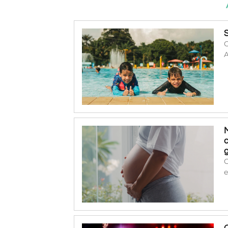
O
A
O
e