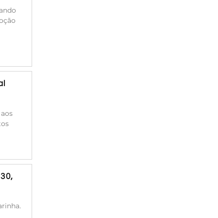
cando
moção
al
 aos
tos
30,
rinha.