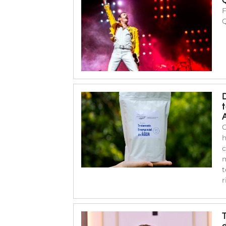
F
C
h
c
m
t
r