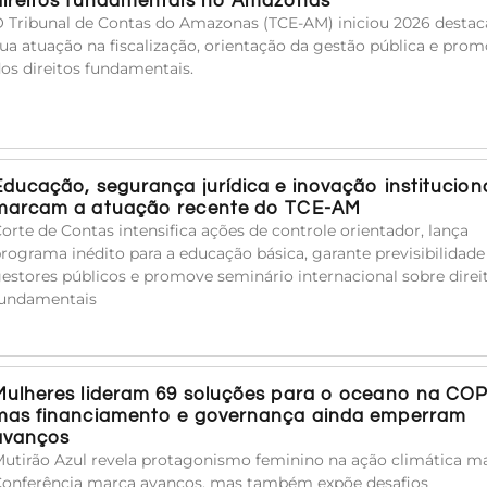
direitos fundamentais no Amazonas
 Tribunal de Contas do Amazonas (TCE-AM) iniciou 2026 desta
ua atuação na fiscalização, orientação da gestão pública e pro
os direitos fundamentais.
Educação, segurança jurídica e inovação institucion
marcam a atuação recente do TCE-AM
orte de Contas intensifica ações de controle orientador, lança
rograma inédito para a educação básica, garante previsibilidade
estores públicos e promove seminário internacional sobre direi
undamentais
Mulheres lideram 69 soluções para o oceano na COP
mas financiamento e governança ainda emperram
avanços
utirão Azul revela protagonismo feminino na ação climática ma
onferência marca avanços, mas também expõe desafios