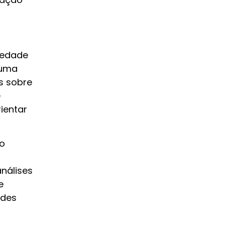
iedade
uma
s sobre
é
ientar
o
nálises
e
ades