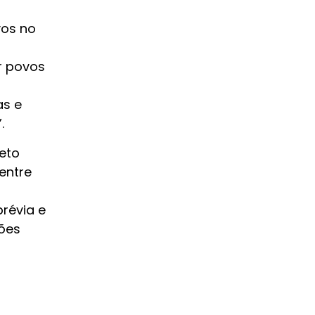
vos no
r povos
o
as e
.
eto
Dentre
prévia e
ões