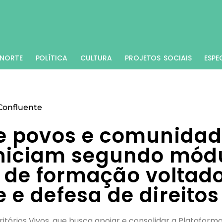
NORTE
POLÍTICA
CULTURA
PROJETOS SOCIAIS
ESPE
Confluente
e povos e comunida
 iniciam segundo mód
de formação voltado
e e defesa de direitos
rritórios Vivos, que busca apoiar e consolidar a Plataform