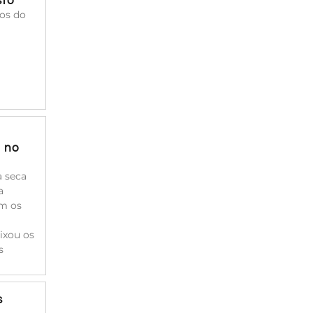
sto
cos do
a no
à seca
a
am os
ixou os
s
s