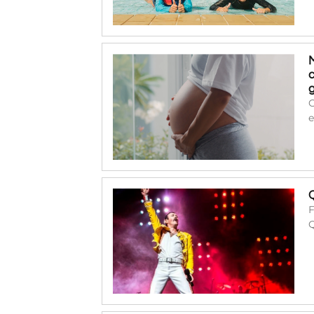
O
e
F