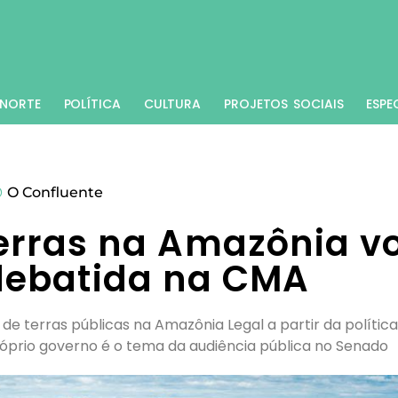
NORTE
POLÍTICA
CULTURA
PROJETOS SOCIAIS
ESPE
O Confluente
erras na Amazônia vo
 debatida na CMA
e terras públicas na Amazônia Legal a partir da política
róprio governo é o tema da audiência pública no Senado