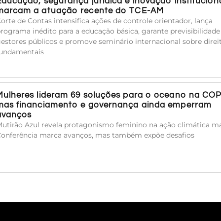
Educação, segurança jurídica e inovação institucion
marcam a atuação recente do TCE-AM
orte de Contas intensifica ações de controle orientador, lança
rograma inédito para a educação básica, garante previsibilidade
estores públicos e promove seminário internacional sobre direi
undamentais
Mulheres lideram 69 soluções para o oceano na COP
mas financiamento e governança ainda emperram
avanços
utirão Azul revela protagonismo feminino na ação climática ma
onferência marca avanços, mas também expõe desafios