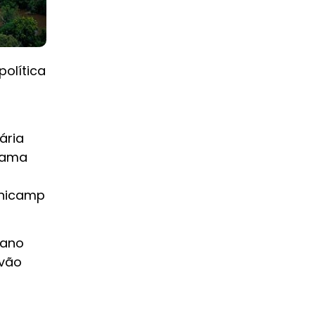
olítica
a
ária
grama
Unicamp
iano
 vão