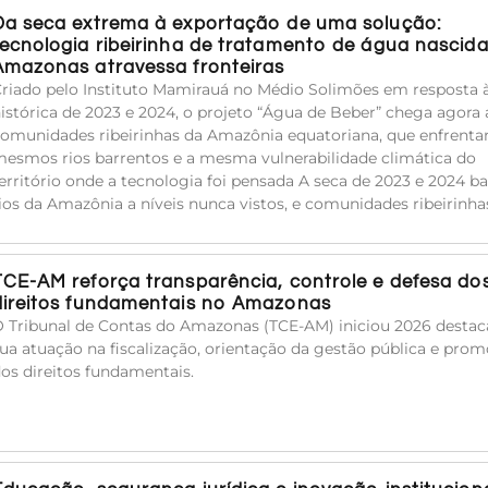
Da seca extrema à exportação de uma solução:
tecnologia ribeirinha de tratamento de água nascid
Amazonas atravessa fronteiras
riado pelo Instituto Mamirauá no Médio Solimões em resposta 
istórica de 2023 e 2024, o projeto “Água de Beber” chega agora 
omunidades ribeirinhas da Amazônia equatoriana, que enfrent
esmos rios barrentos e a mesma vulnerabilidade climática do
erritório onde a tecnologia foi pensada A seca de 2023 e 2024 ba
ios da Amazônia a níveis nunca vistos, e comunidades ribeirinha
TCE-AM reforça transparência, controle e defesa do
direitos fundamentais no Amazonas
 Tribunal de Contas do Amazonas (TCE-AM) iniciou 2026 desta
ua atuação na fiscalização, orientação da gestão pública e pro
os direitos fundamentais.