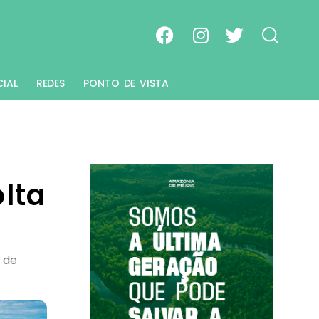
CIAL
REDES
PONTO DE VISTA
lta
 de