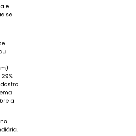
a e
ue se
se
ou
am)
u 29%
adastro
stema
bre a
 no
diária.