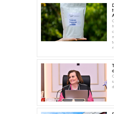
C
h
c
m
t
r
O
s
d