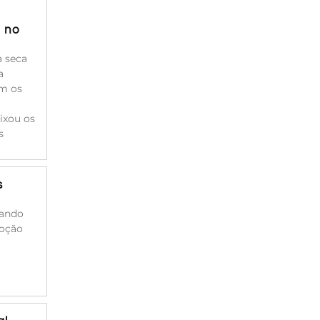
a no
à seca
a
am os
ixou os
s
s
cando
moção