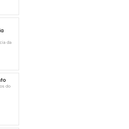
ia
cia da
sto
cos do