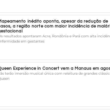
Mapeamento inédito aponta, apesar da redução de
casos, a região norte com maior incidência de malár
gestacional
s resultados apontaram Acre, Rondônia e Pará com alta incidên
nfermidade em gestantes
Queen Experience in Concert vem a Manaus em ago
ãs terão imersão musical única com releitura de grandes clássi
Queen