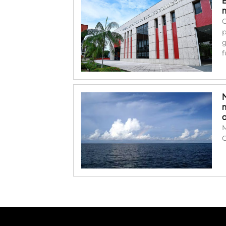
C
p
g
f
M
C