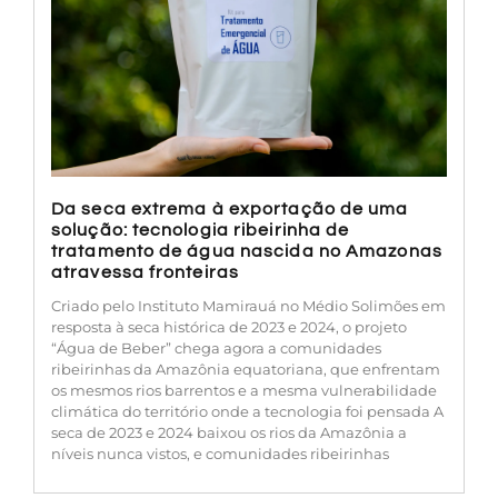
Da seca extrema à exportação de uma
solução: tecnologia ribeirinha de
tratamento de água nascida no Amazonas
atravessa fronteiras
Criado pelo Instituto Mamirauá no Médio Solimões em
resposta à seca histórica de 2023 e 2024, o projeto
“Água de Beber” chega agora a comunidades
ribeirinhas da Amazônia equatoriana, que enfrentam
os mesmos rios barrentos e a mesma vulnerabilidade
climática do território onde a tecnologia foi pensada A
seca de 2023 e 2024 baixou os rios da Amazônia a
níveis nunca vistos, e comunidades ribeirinhas