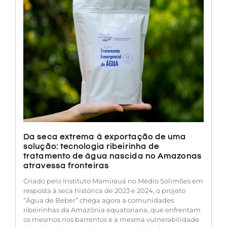
Da seca extrema à exportação de uma
solução: tecnologia ribeirinha de
tratamento de água nascida no Amazonas
atravessa fronteiras
Criado pelo Instituto Mamirauá no Médio Solimões em
resposta à seca histórica de 2023 e 2024, o projeto
“Água de Beber” chega agora a comunidades
ribeirinhas da Amazônia equatoriana, que enfrentam
os mesmos rios barrentos e a mesma vulnerabilidade