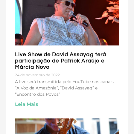
Live Show de David Assayag terá
participação de Patrick Araújo e
Márcia Novo
24 de novembro de 2022
A live será transmitida pelo YouTube nos canais
“A Voz da Amazônia”, “David Assayag” e
“Encontro dos Povos”
Leia Mais