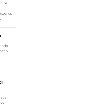
am os
ixou os
s
s
cando
moção
al
 aos
tos