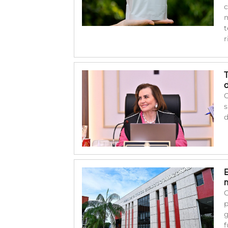
c
m
t
r
O
s
d
C
p
g
f