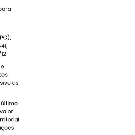
 para
PC),
41,
12.
 e
tos
sive as
 último
valor
ritorial
rações