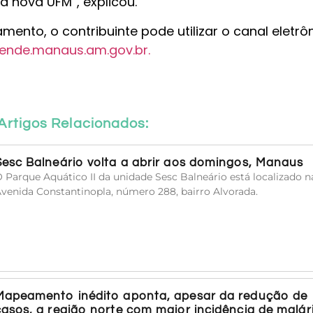
a nova UFM”, explicou.
mento, o contribuinte pode utilizar o canal eletrô
ende.manaus.am.gov.br.
Artigos Relacionados:
Sesc Balneário volta a abrir aos domingos, Manaus
 Parque Aquático II da unidade Sesc Balneário está localizado n
venida Constantinopla, número 288, bairro Alvorada.
Mapeamento inédito aponta, apesar da redução de
casos, a região norte com maior incidência de malár