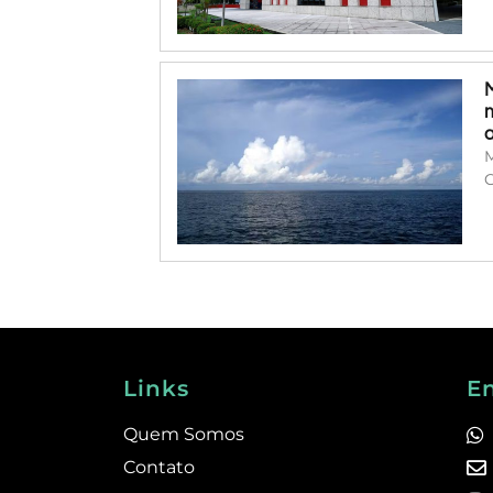
M
C
Links
E
Quem Somos
Contato