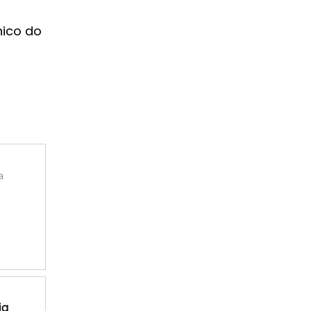
nico do
a
ia