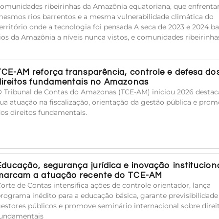
omunidades ribeirinhas da Amazônia equatoriana, que enfrent
esmos rios barrentos e a mesma vulnerabilidade climática do
erritório onde a tecnologia foi pensada A seca de 2023 e 2024 ba
ios da Amazônia a níveis nunca vistos, e comunidades ribeirinha
TCE-AM reforça transparência, controle e defesa do
direitos fundamentais no Amazonas
 Tribunal de Contas do Amazonas (TCE-AM) iniciou 2026 desta
ua atuação na fiscalização, orientação da gestão pública e pro
os direitos fundamentais.
Educação, segurança jurídica e inovação institucion
marcam a atuação recente do TCE-AM
orte de Contas intensifica ações de controle orientador, lança
rograma inédito para a educação básica, garante previsibilidade
estores públicos e promove seminário internacional sobre direi
undamentais