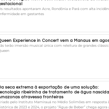
gestacional
s resultados apontaram Acre, Rondônia e Pará com alta incidên
nfermidade em gestantes
Queen Experience in Concert vem a Manaus em ago
ãs terão imersão musical única com releitura de grandes clássi
Queen
Da seca extrema à exportação de uma solução:
tecnologia ribeirinha de tratamento de água nascid
Amazonas atravessa fronteiras
riado pelo Instituto Mamirauá no Médio Solimões em resposta 
istórica de 2023 e 2024, o projeto “Água de Beber” chega agora 