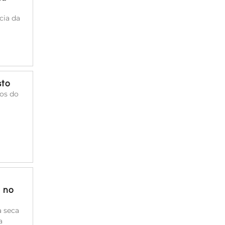
cia da
sto
cos do
a no
à seca
a