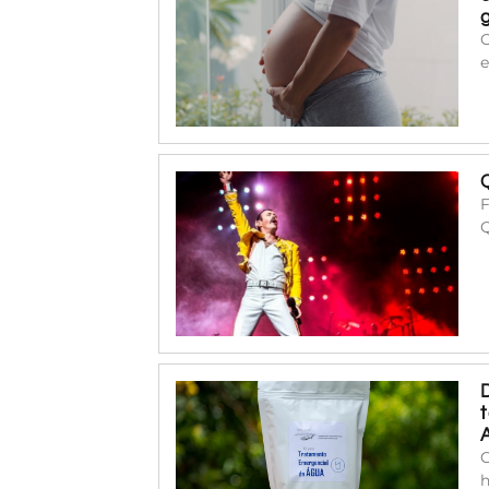
O
e
F
C
h