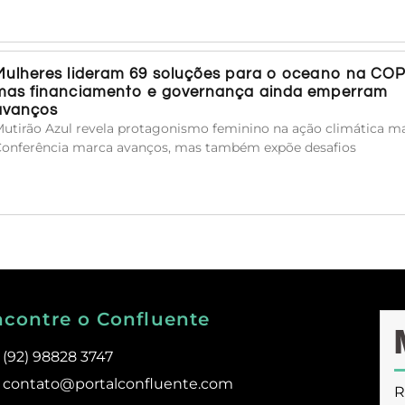
Mulheres lideram 69 soluções para o oceano na COP
mas financiamento e governança ainda emperram
avanços
utirão Azul revela protagonismo feminino na ação climática ma
onferência marca avanços, mas também expõe desafios
ncontre o Confluente
(92) 98828 3747
contato@portalconfluente.com
R