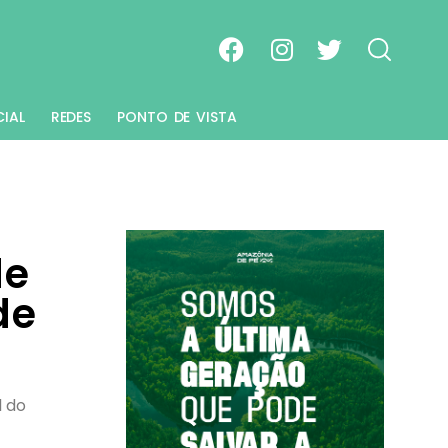
CIAL
REDES
PONTO DE VISTA
de
de
l do