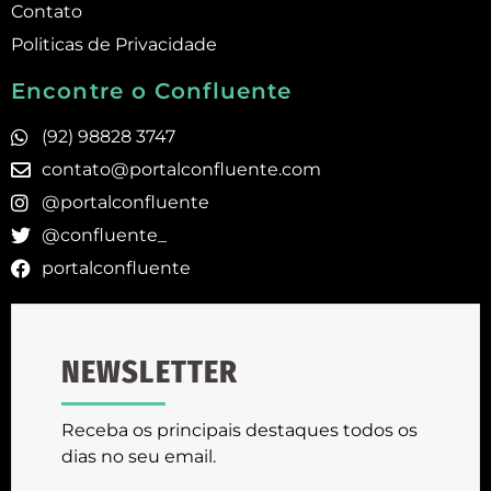
Contato
Politicas de Privacidade
Encontre o Confluente
(92) 98828 3747
contato@portalconfluente.com
@portalconfluente
@confluente_
portalconfluente
NEWSLETTER
Receba os principais destaques todos os
dias no seu email.