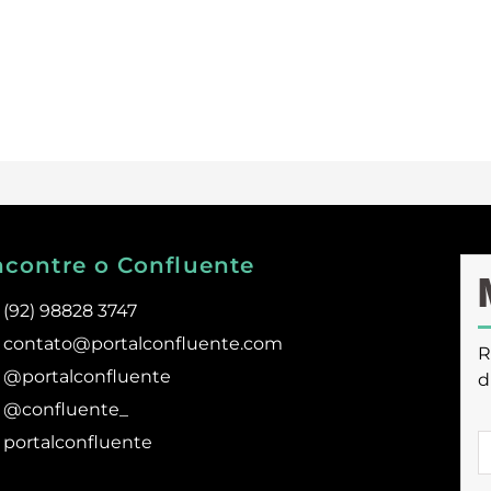
ncontre o Confluente
(92) 98828 3747
contato@portalconfluente.com
R
@portalconfluente
d
@confluente_
portalconfluente