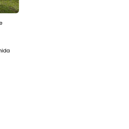
e
nida