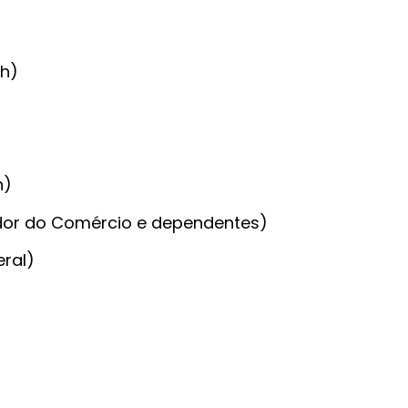
0h)
h)
dor do Comércio e dependentes)
eral)