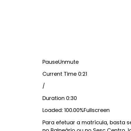
PauseUnmute
Current Time 0:21
/
Duration 0:30
Loaded: 100.00%Fullscreen
Para efetuar a matrícula, basta 
no Balneário ou no Sesc Centro, l