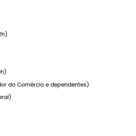
2h)
0h)
dor do Comércio e dependentes)
eral)