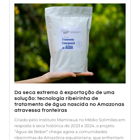
Da seca extrema à exportação de uma
solução: tecnologia ribeirinha de
tratamento de água nascida no Amazonas
atravessa fronteiras
Criado pelo Instituto Mamirauá no Médio Solimões em
resposta à seca histórica de 2023 e 2024, o projeto
“Água de Beber” chega agora a comunidades
ribeirinhas da Amazônia equatoriana, que enfrentam