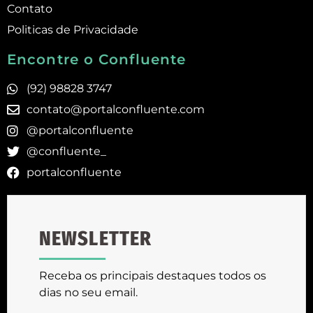
Contato
Politicas de Privacidade
Encontre o Confluente
(92) 98828 3747
contato@portalconfluente.com
@portalconfluente
@confluente_
portalconfluente
NEWSLETTER
Receba os principais destaques todos os
dias no seu email.