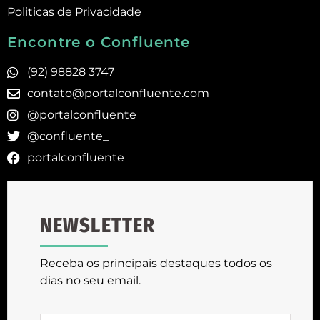
Politicas de Privacidade
Encontre o Confluente
(92) 98828 3747
contato@portalconfluente.com
@portalconfluente
@confluente_
portalconfluente
NEWSLETTER
Receba os principais destaques todos os
dias no seu email.