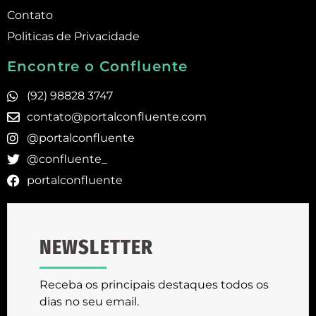
Contato
Politicas de Privacidade
Encontre o Confluente
(92) 98828 3747
contato@portalconfluente.com
@portalconfluente
@confluente_
portalconfluente
NEWSLETTER
Receba os principais destaques todos os
dias no seu email.