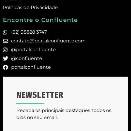
Politicas de Privacidade
Encontre o Confluente
(92) 98828 3747
contato@portalconfluente.com
@portalconfluente
@confluente_
portalconfluente
NEWSLETTER
Receba os principais destaques todos os
dias no seu email.