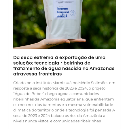
Da seca extrema à exportação de uma
solução: tecnologia ribeirinha de
tratamento de água nascida no Amazonas
atravessa fronteiras
Criado pelo Instituto Mamirauá no Médio Solimões em
resposta à seca histórica de 2023 e 2024, o projeto
“Água de Beber” chega agora a comunidades
ribeirinhas da Amazônia equatoriana, que enfrentam
os mesmos rios barrentos e a mesma vulnerabilidade
climática do território onde a tecnologia foi pensada A
seca de 2023 e 2024 baixou os rios da Amazônia a
níveis nunca vistos, e comunidades ribeirinhas