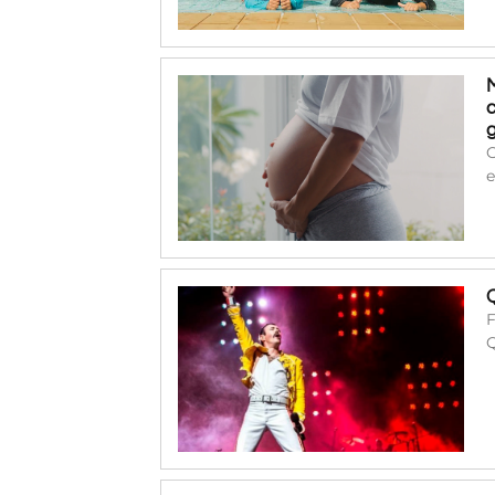
O
e
F