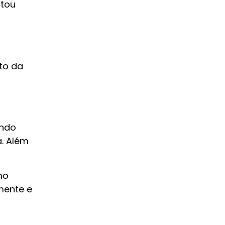
atou
to da
indo
a. Além
mo
mente e