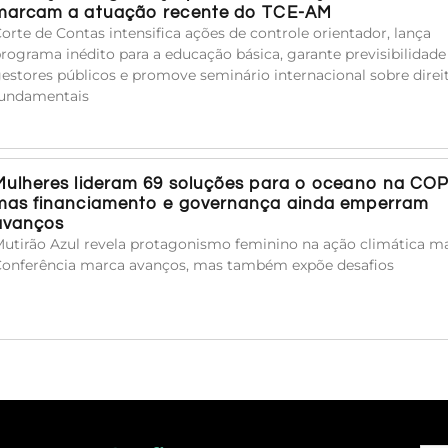
marcam a atuação recente do TCE-AM
orte de Contas intensifica ações de controle orientador, lança
rograma inédito para a educação básica, garante previsibilidade
estores públicos e promove seminário internacional sobre direi
undamentais
Mulheres lideram 69 soluções para o oceano na COP
mas financiamento e governança ainda emperram
avanços
utirão Azul revela protagonismo feminino na ação climática ma
onferência marca avanços, mas também expõe desafios