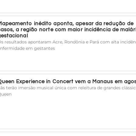
Mapeamento inédito aponta, apesar da redução de
casos, a região norte com maior incidência de malár
gestacional
s resultados apontaram Acre, Rondônia e Pará com alta incidên
nfermidade em gestantes
Queen Experience in Concert vem a Manaus em ago
ãs terão imersão musical única com releitura de grandes clássi
Queen