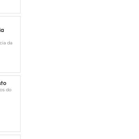
ia
cia da
sto
cos do