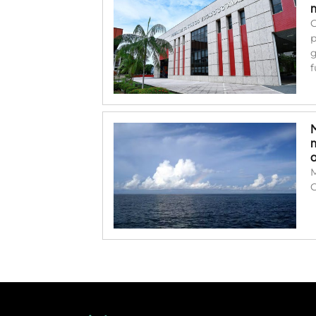
C
p
g
f
M
C