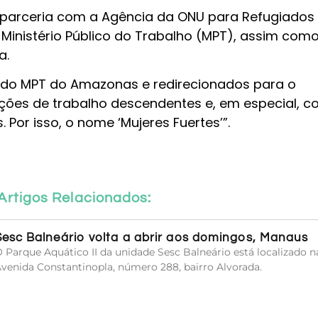
m parceria com a Agência da ONU para Refugiados
Ministério Público do Trabalho (MPT), assim com
a.
 do MPT do Amazonas e redirecionados para o
ões de trabalho descendentes e, em especial, 
Por isso, o nome ‘Mujeres Fuertes’”.
Artigos Relacionados:
Sesc Balneário volta a abrir aos domingos, Manaus
 Parque Aquático II da unidade Sesc Balneário está localizado n
venida Constantinopla, número 288, bairro Alvorada.