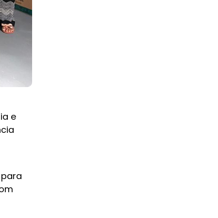
ia e
cia
 para
com