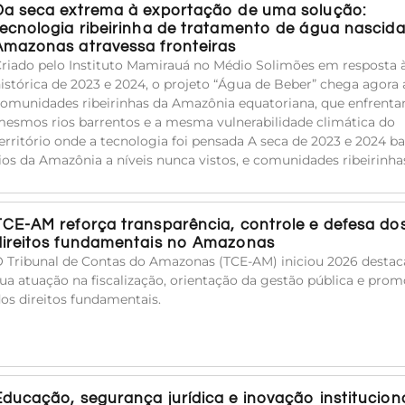
Da seca extrema à exportação de uma solução:
tecnologia ribeirinha de tratamento de água nascid
Amazonas atravessa fronteiras
riado pelo Instituto Mamirauá no Médio Solimões em resposta 
istórica de 2023 e 2024, o projeto “Água de Beber” chega agora 
omunidades ribeirinhas da Amazônia equatoriana, que enfrent
esmos rios barrentos e a mesma vulnerabilidade climática do
erritório onde a tecnologia foi pensada A seca de 2023 e 2024 ba
ios da Amazônia a níveis nunca vistos, e comunidades ribeirinha
TCE-AM reforça transparência, controle e defesa do
direitos fundamentais no Amazonas
 Tribunal de Contas do Amazonas (TCE-AM) iniciou 2026 desta
ua atuação na fiscalização, orientação da gestão pública e pro
os direitos fundamentais.
Educação, segurança jurídica e inovação institucion