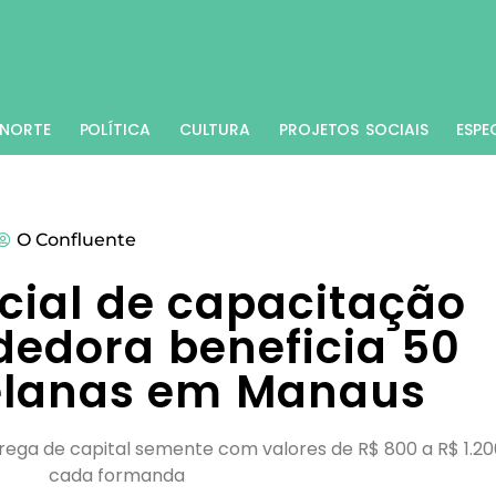
NORTE
POLÍTICA
CULTURA
PROJETOS SOCIAIS
ESPE
O Confluente
ocial de capacitação
edora beneficia 50
elanas em Manaus
ga de capital semente com valores de R$ 800 a R$ 1.20
cada formanda