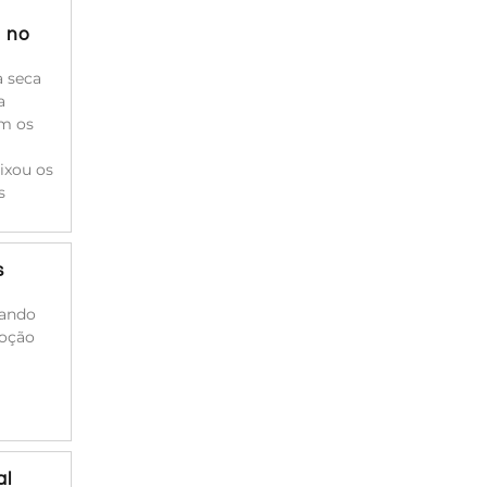
a no
à seca
a
am os
ixou os
s
s
cando
moção
al