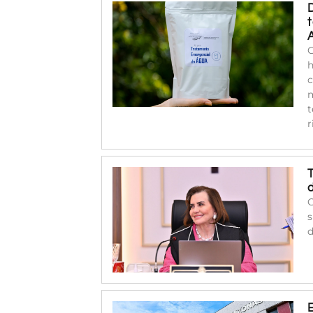
C
h
c
m
t
r
O
s
d