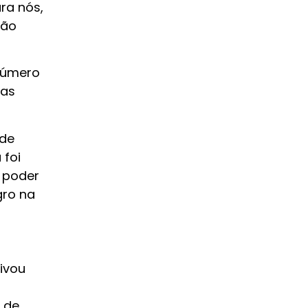
ra nós,
não
 número
nas
 de
 foi
 poder
gro na
ivou
6 de