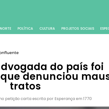
NORTE
POLÍTICA
CULTURA
PROJETOS SOCIAIS
ESPE
onfluente
advogada do país foi
 que denunciou mau
tratos
 petição carta escrita por Esperança em 1770