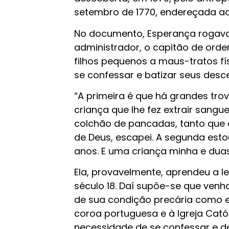
setembro de 1770, endereçada ao 
No documento, Esperança rogava
administrador, o capitão de orde
filhos pequenos a maus-tratos fí
se confessar e batizar seus desc
“A primeira é que há grandes tr
criança que lhe fez extrair sang
colchão de pancadas, tanto que 
de Deus, escapei. A segunda esto
anos. E uma criança minha e duas
Ela, provavelmente, aprendeu a l
século 18. Daí supõe-se que ven
de sua condição precária como e
coroa portuguesa e à Igreja Cató
necessidade de se confessar e de 