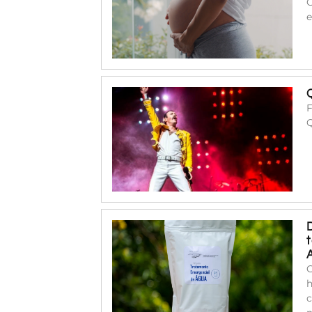
O
e
F
C
h
c