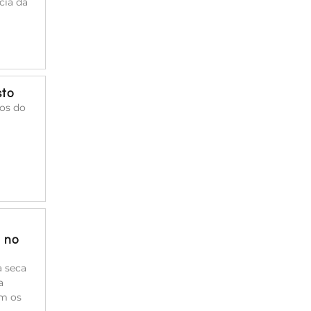
cia da
sto
cos do
a no
à seca
a
am os