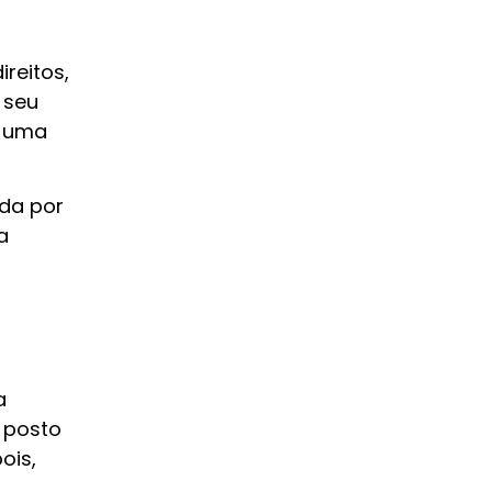
reitos,
 seu
r uma
ada por
a
a
 posto
ois,