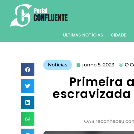
ÚLTIMAS NOTÍCIAS
CIDADE
Notícias
junho 5, 2023
O C
Primeira 
escravizada
OAB reconheceu como