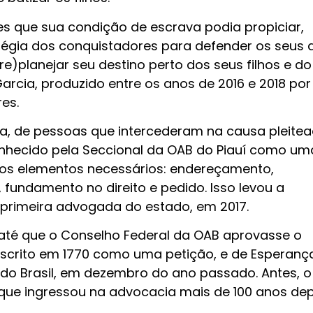
es que sua condição de escrava podia propiciar,
tégia dos conquistadores para defender os seus di
re)planejar seu destino perto dos seus filhos e do
Garcia, produzido entre os anos de 2016 e 2018 po
res.
ca, de pessoas que intercederam na causa pleite
nhecido pela Seccional da OAB do Piauí como um
os os elementos necessários: endereçamento,
, fundamento no direito e pedido. Isso levou a
e primeira advogada do estado, em 2017.
té que o Conselho Federal da OAB aprovasse o
crito em 1770 como uma petição, e de Esperanç
o Brasil, em dezembro do ano passado. Antes, o
ue ingressou na advocacia mais de 100 anos dep