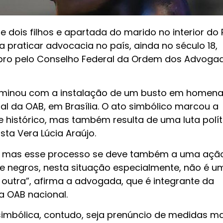
 dois filhos e apartada do marido no interior do P
 a praticar advocacia no país, ainda no século 18,
bro pelo Conselho Federal da Ordem dos Advoga
ulminou com a instalação de um busto em homen
l da OAB, em Brasília. O ato simbólico marcou a
histórico, mas também resulta de uma luta polít
ta Vera Lúcia Araújo.
co, mas esse processo se deve também a uma açã
 e negros, nesta situação especialmente, não é u
outra”, afirma a advogada, que é integrante da
 OAB nacional.
simbólica, contudo, seja prenúncio de medidas ma