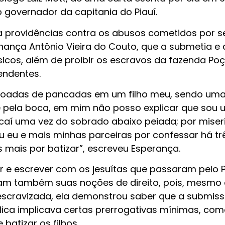
governador da capitania do Piauí.
 providências contra os abusos cometidos por s
nança Antônio Vieira do Couto, que a submetia e 
sicos, além de proibir os escravos da fazenda Po
endentes.
ovoadas de pancadas em um filho meu, sendo um
ue pela boca, em mim não posso explicar que sou 
caí uma vez do sobrado abaixo peiada; por miser
u eu e mais minhas parceiras por confessar há tr
 mais por batizar”, escreveu Esperança.
er e escrever com os jesuítas que passaram pelo P
ham também suas noções de direito, pois, mesmo 
scravizada, ela demonstrou saber que a submis
lica implicava certas prerrogativas mínimas, com
batizar os filhos.