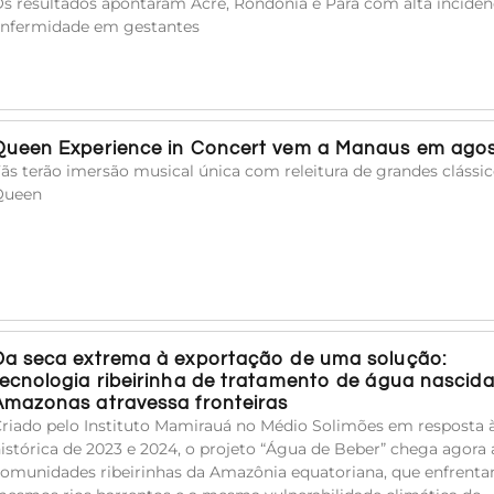
s resultados apontaram Acre, Rondônia e Pará com alta incidên
nfermidade em gestantes
Queen Experience in Concert vem a Manaus em ago
ãs terão imersão musical única com releitura de grandes clássi
Queen
Da seca extrema à exportação de uma solução:
tecnologia ribeirinha de tratamento de água nascid
Amazonas atravessa fronteiras
riado pelo Instituto Mamirauá no Médio Solimões em resposta 
istórica de 2023 e 2024, o projeto “Água de Beber” chega agora 
omunidades ribeirinhas da Amazônia equatoriana, que enfrent