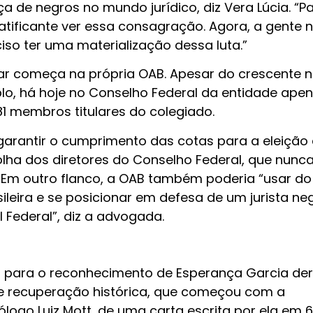
 de negros no mundo jurídico, diz Vera Lúcia. “Pa
tificante ver essa consagração. Agora, a gente 
ciso ter uma materialização dessa luta.”
lhar começa na própria OAB. Apesar do crescente
o, há hoje no Conselho Federal da entidade ape
81 membros titulares do colegiado.
 garantir o cumprimento das cotas para a eleição
lha dos diretores do Conselho Federal, que nunca
 Em outro flanco, a OAB também poderia “usar do
ileira e se posicionar em defesa de um jurista ne
Federal”, diz a advogada.
mal para o reconhecimento de Esperança Garcia der
 recuperação histórica, que começou com a
logo Luiz Mott, de uma carta escrita por ela em 