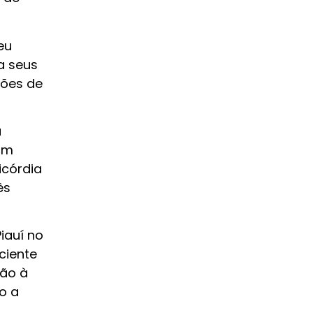
eu
a seus
ções de
a
um
icórdia
ês
iauí no
ciente
são à
o a