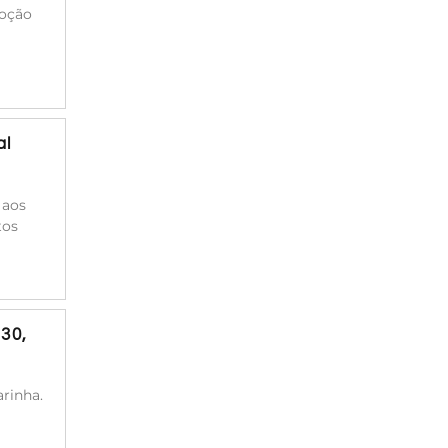
moção
al
 aos
tos
30,
rinha.