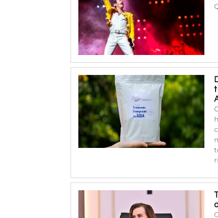
C
h
c
m
t
r
O