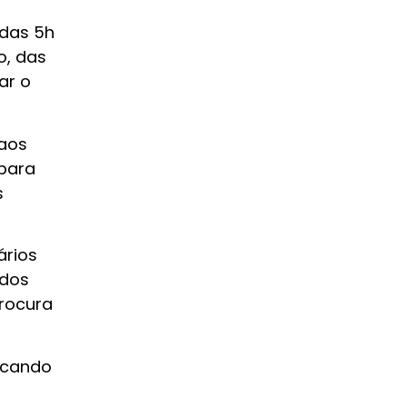
 das 5h
o, das
ar o
 aos
 para
s
ários
odos
rocura
icando