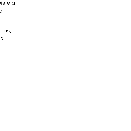
is é a
a
iras,
os