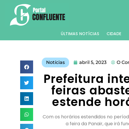
ÚLTIMAS NOTÍCIAS
CIDADE
Notícias
abril 5, 2023
O Co
Prefeitura int
feiras abas
estende hor
Com os horários estendidos no período
a feira da Panair, que irá f