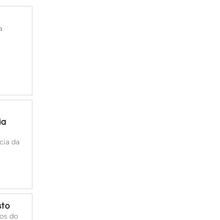
a
ia
cia da
sto
cos do