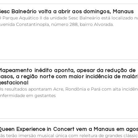
Sesc Balneário volta a abrir aos domingos, Manaus
 Parque Aquático II da unidade Sesc Balneário está localizado n
venida Constantinopla, número 288, bairro Alvorada.
Mapeamento inédito aponta, apesar da redução de
casos, a região norte com maior incidência de malár
gestacional
s resultados apontaram Acre, Rondônia e Pará com alta incidên
nfermidade em gestantes
Queen Experience in Concert vem a Manaus em ago
ãs terão imersão musical única com releitura de grandes clássi