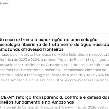
Queen
Da seca extrema à exportação de uma solução:
tecnologia ribeirinha de tratamento de água nascid
Amazonas atravessa fronteiras
riado pelo Instituto Mamirauá no Médio Solimões em resposta 
istórica de 2023 e 2024, o projeto “Água de Beber” chega agora 
omunidades ribeirinhas da Amazônia equatoriana, que enfrent
esmos rios barrentos e a mesma vulnerabilidade climática do
erritório onde a tecnologia foi pensada A seca de 2023 e 2024 ba
ios da Amazônia a níveis nunca vistos, e comunidades ribeirinha
TCE-AM reforça transparência, controle e defesa do
direitos fundamentais no Amazonas
 Tribunal de Contas do Amazonas (TCE-AM) iniciou 2026 desta