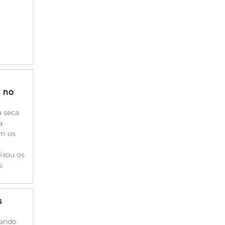
a no
à seca
a
am os
ixou os
s
s
cando