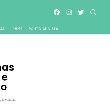
CIAL
REDES
PONTO DE VISTA
nas
 e
to
, exceto