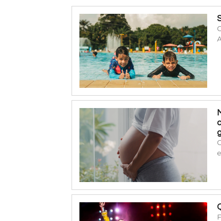
O
A
O
e
F