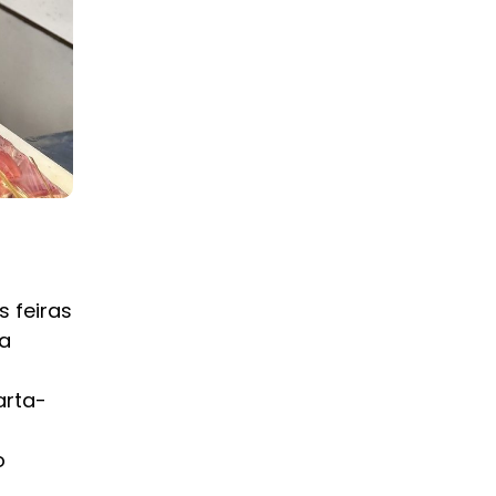
a
s feiras
a
arta-
o