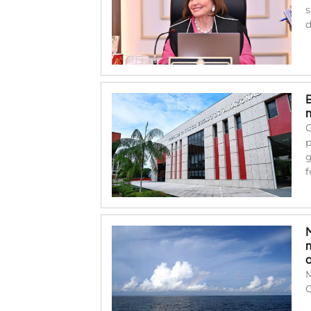
s
d
C
p
g
f
M
C