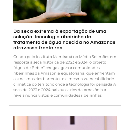
Da seca extrema à exportação de uma
solução: tecnologia ribeirinha de
tratamento de água nascida no Amazonas
atravessa fronteiras
Criado pelo Instituto Mamirauá no Médio Solimões em
resposta à seca histórica de 2023 e 2024, o projeto
“Água de Beber” chega agora a comunidades
ribeirinhas da Amazônia equatoriana, que enfrentam
os mesmos rios barrentos e a mesma vulnerabilidade
climática do território onde a tecnologia foi pensada A
seca de 2023 e 2024 baixou os rios da Amazônia a
níveis nunca vistos, e comunidades ribeirinhas