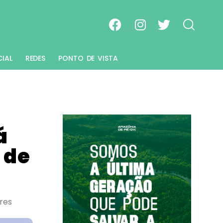
CIAL
REDES
PONTO DE VISTA
á
 de
res