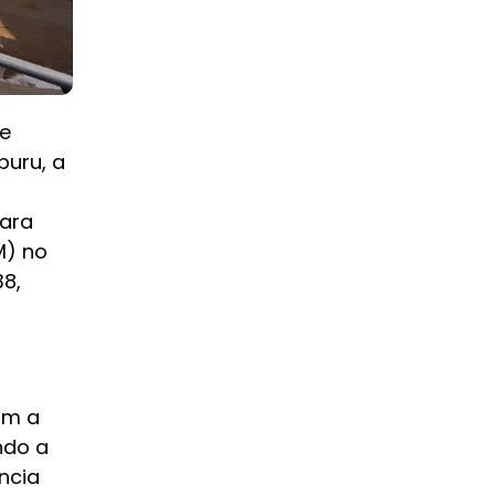
e
puru, a
para
M) no
38,
om a
ndo a
ncia