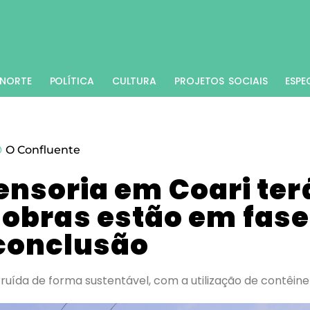
NORTE
POLÍTICA
CULTURA
PROJETOS SOCIAIS
ESPE
O Confluente
ensoria em Coari ter
 obras estão em fase
conclusão
ruída de forma sustentável, com a utilização de contêine