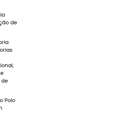
ia
ação de
oria
orias
ional,
de
 de
o Polo
m