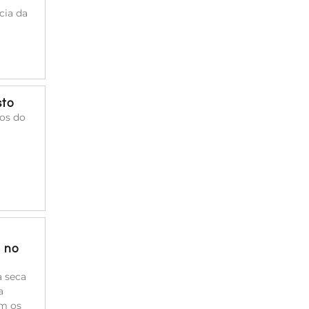
cia da
sto
cos do
a no
à seca
a
am os