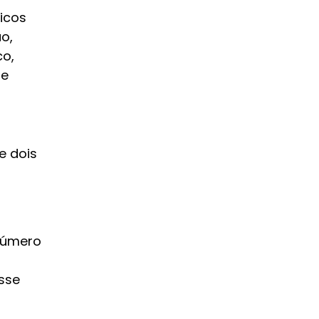
nicos
o,
co,
de
e dois
s
 número
esse