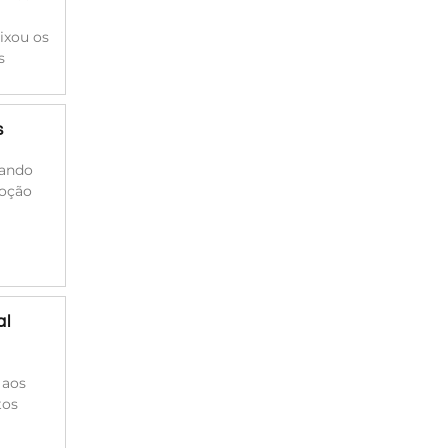
ixou os
s
s
cando
moção
al
 aos
tos