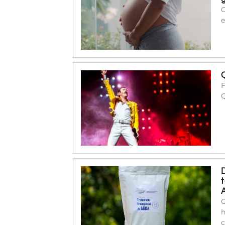
O
e
F
C
h
c