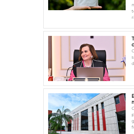
m
t
r
O
s
d
C
p
g
f