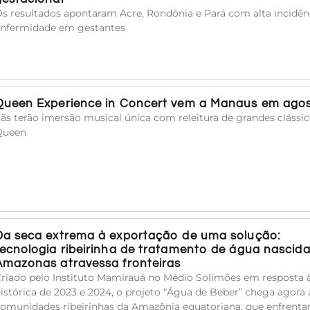
s resultados apontaram Acre, Rondônia e Pará com alta incidên
nfermidade em gestantes
Queen Experience in Concert vem a Manaus em ago
ãs terão imersão musical única com releitura de grandes clássi
Queen
Da seca extrema à exportação de uma solução:
tecnologia ribeirinha de tratamento de água nascid
Amazonas atravessa fronteiras
riado pelo Instituto Mamirauá no Médio Solimões em resposta 
istórica de 2023 e 2024, o projeto “Água de Beber” chega agora 
omunidades ribeirinhas da Amazônia equatoriana, que enfrent