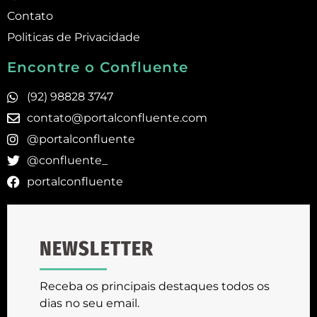
Contato
Politicas de Privacidade
Encontre o Confluente
(92) 98828 3747
contato@portalconfluente.com
@portalconfluente
@confluente_
portalconfluente
NEWSLETTER
Receba os principais destaques todos os
dias no seu email.