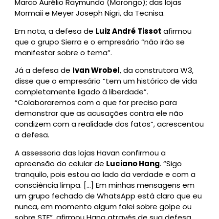
Marco Aurélio Raymundo (Morongo); das lojas
Mormaii e Meyer Joseph Nigri, da Tecnisa.
Em nota, a defesa de
Luiz André Tissot
afirmou
que o grupo Sierra e o empresário “não irão se
manifestar sobre o tema”.
Já a defesa de
Ivan Wrobel
, da construtora W3,
disse que o empresário “tem um histórico de vida
completamente ligado à liberdade”.
“Colaboraremos com o que for preciso para
demonstrar que as acusações contra ele não
condizem com a realidade dos fatos”, acrescentou
a defesa.
A assessoria das lojas Havan confirmou a
apreensão do celular de
Luciano Hang
. “Sigo
tranquilo, pois estou ao lado da verdade e com a
consciência limpa. […] Em minhas mensagens em
um grupo fechado de WhatsApp está claro que eu
nunca, em momento algum falei sobre golpe ou
sobre STF”, afirmou Hang através de sua defesa.