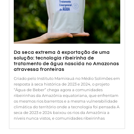
Da seca extrema à exportação de uma
solução: tecnologia ribeirinha de
tratamento de água nascida no Amazonas
atravessa fronteiras
Criado pelo Instituto Mamirauá no Médio Solimões em
resposta à seca histórica de 2023 e 2024, o projeto
“Água de Beber” chega agora a comunidades
ribeirinhas da Amazônia equatoriana, que enfrentam
os mesmos rios barrentos e a mesma vulnerabilidade
climática do território onde a tecnologia foi pensada A
seca de 2023 e 2024 baixou os rios da Amazônia a
níveis nunca vistos, e comunidades ribeirinhas