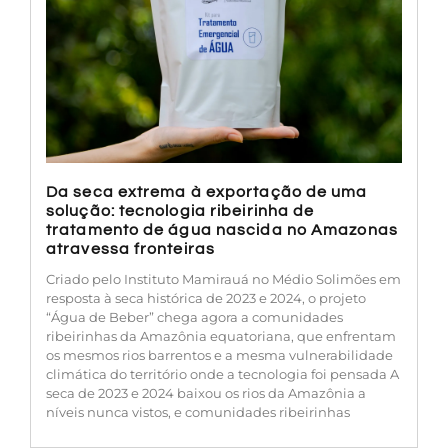
Da seca extrema à exportação de uma
solução: tecnologia ribeirinha de
tratamento de água nascida no Amazonas
atravessa fronteiras
Criado pelo Instituto Mamirauá no Médio Solimões em
resposta à seca histórica de 2023 e 2024, o projeto
“Água de Beber” chega agora a comunidades
ribeirinhas da Amazônia equatoriana, que enfrentam
os mesmos rios barrentos e a mesma vulnerabilidade
climática do território onde a tecnologia foi pensada A
seca de 2023 e 2024 baixou os rios da Amazônia a
níveis nunca vistos, e comunidades ribeirinhas