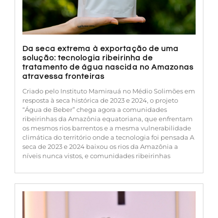
Da seca extrema à exportação de uma
solução: tecnologia ribeirinha de
tratamento de água nascida no Amazonas
atravessa fronteiras
Criado pelo Instituto Mamirauá no Médio Solimões em
resposta à seca histórica de 2023 e 2024, o projeto
“Água de Beber” chega agora a comunidades
ribeirinhas da Amazônia equatoriana, que enfrentam
os mesmos rios barrentos e a mesma vulnerabilidade
climática do território onde a tecnologia foi pensada A
seca de 2023 e 2024 baixou os rios da Amazônia a
níveis nunca vistos, e comunidades ribeirinhas