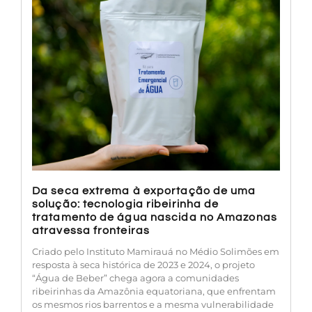
Da seca extrema à exportação de uma
solução: tecnologia ribeirinha de
tratamento de água nascida no Amazonas
atravessa fronteiras
Criado pelo Instituto Mamirauá no Médio Solimões em
resposta à seca histórica de 2023 e 2024, o projeto
“Água de Beber” chega agora a comunidades
ribeirinhas da Amazônia equatoriana, que enfrentam
os mesmos rios barrentos e a mesma vulnerabilidade