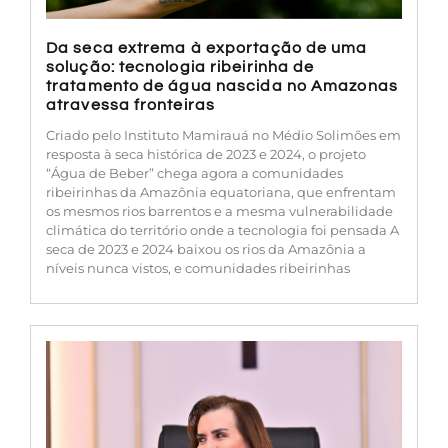
Da seca extrema à exportação de uma
solução: tecnologia ribeirinha de
tratamento de água nascida no Amazonas
atravessa fronteiras
Criado pelo Instituto Mamirauá no Médio Solimões em
resposta à seca histórica de 2023 e 2024, o projeto
“Água de Beber” chega agora a comunidades
ribeirinhas da Amazônia equatoriana, que enfrentam
os mesmos rios barrentos e a mesma vulnerabilidade
climática do território onde a tecnologia foi pensada A
seca de 2023 e 2024 baixou os rios da Amazônia a
níveis nunca vistos, e comunidades ribeirinhas