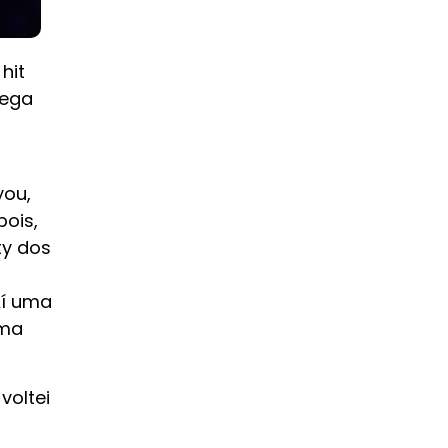
hit
rega
you,
ois,
ty dos
Aí uma
uma
voltei