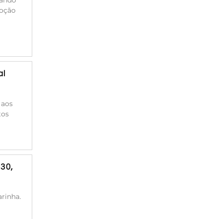
moção
al
 aos
tos
30,
rinha.