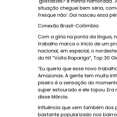
‘gostastes? é minha namorada’. A
situação cheguei bem séria, como 
fresque não’. Daí nasceu essa pér
Conexão Brasil-Colômbia
Com a gíria na ponta da língua,
trabalho marca o início de um p
nacional, em especial, o nordest
do hit “Volta Rapariga”, Top 30 Gl
“Eu queria que esse novo trabalh
Amazonas. A gente tem muita infl
piseiro é a sensação do momento. 
super estourado e ele topou. Era 
disse Márcia.
Influência que vem também dos pa
bastante popularizado nos bairro