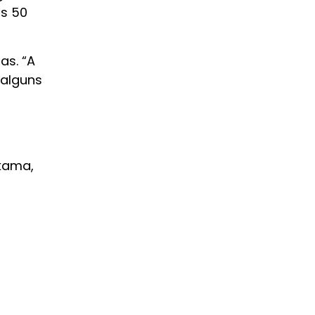
os 50
as. “A
 alguns
okama,