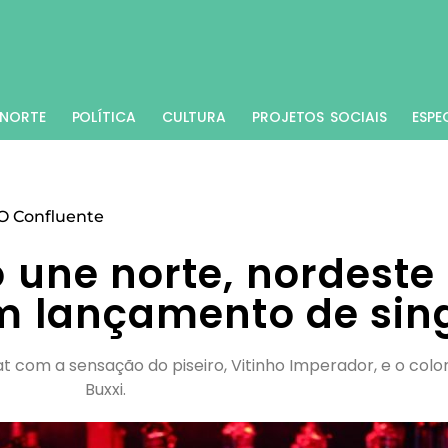
NORTE
POLÍTICA
CULTURA
PROJETOS SOCIAIS
ESPE
O Confluente
 une norte, nordeste
 lançamento de sin
t com a sensação do piseiro, Vitinho Imperador, e o col
Buxxi.