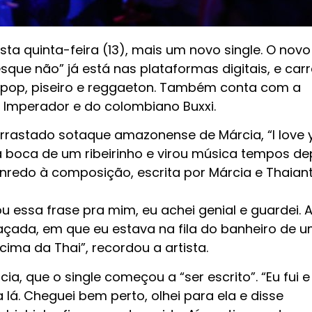
ta quinta-feira (13), mais um novo single. O novo 
esque não” já está nas plataformas digitais, e car
 pop, piseiro e reggaeton. Também conta com a
 Imperador e do colombiano Buxxi.
rrastado sotaque amazonense de Márcia, “I love 
boca de um ribeirinho e virou música tempos dep
redo à composição, escrita por Márcia e Thaian
ou essa frase pra mim, eu achei genial e guardei. 
açada, em que eu estava na fila do banheiro de 
ma da Thai”, recordou a artista.
, que o single começou a “ser escrito”. “Eu fui e 
lá. Cheguei bem perto, olhei para ela e disse