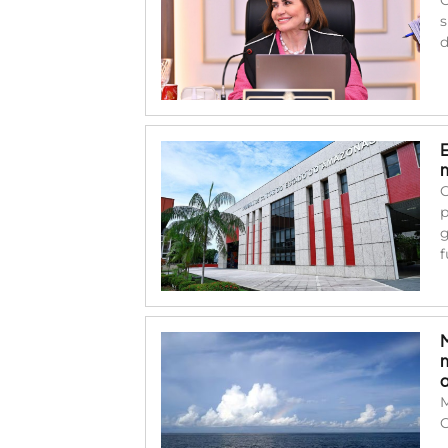
s
d
C
p
g
f
M
C