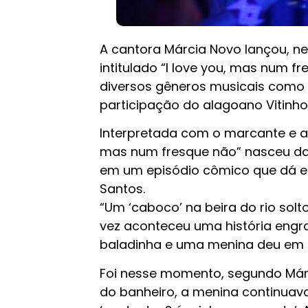
A cantora Márcia Novo lançou, nes
intitulado “I love you, mas num fr
diversos gêneros musicais como
participação do alagoano Vitinho
Interpretada com o marcante e a
mas num fresque não” nasceu da 
em um episódio cômico que dá en
Santos.
“Um ‘caboco’ na beira do rio solt
vez aconteceu uma história engr
baladinha e uma menina deu em ci
Foi nesse momento, segundo Márcia
do banheiro, a menina continuava 