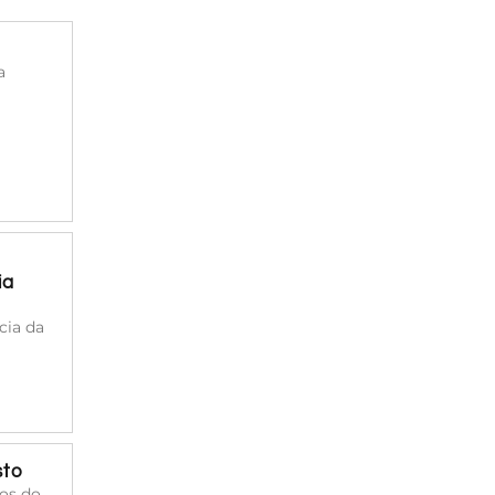
a
ia
cia da
sto
cos do