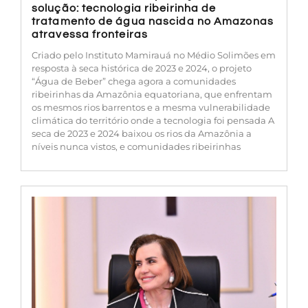
solução: tecnologia ribeirinha de
tratamento de água nascida no Amazonas
atravessa fronteiras
Criado pelo Instituto Mamirauá no Médio Solimões em
resposta à seca histórica de 2023 e 2024, o projeto
“Água de Beber” chega agora a comunidades
ribeirinhas da Amazônia equatoriana, que enfrentam
os mesmos rios barrentos e a mesma vulnerabilidade
climática do território onde a tecnologia foi pensada A
seca de 2023 e 2024 baixou os rios da Amazônia a
níveis nunca vistos, e comunidades ribeirinhas