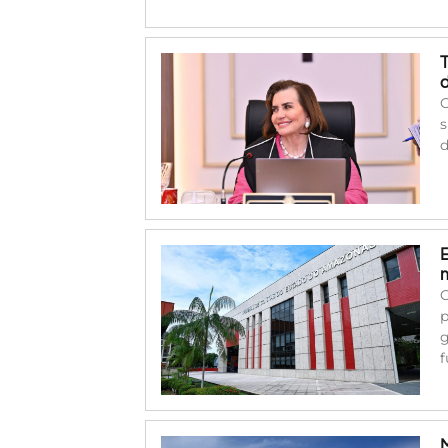
O
s
d
C
p
g
f