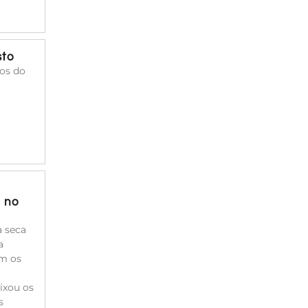
sto
cos do
a no
à seca
a
am os
ixou os
s