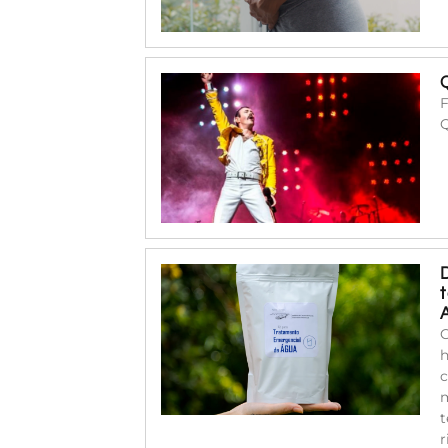
F
C
h
c
m
t
r