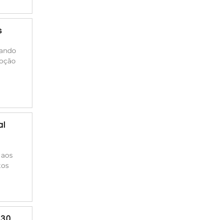
s
cando
moção
al
 aos
tos
30,