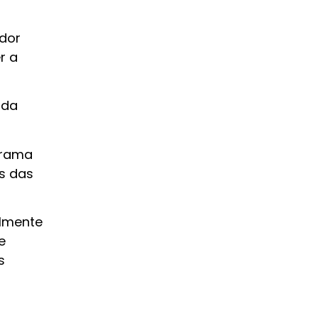
ador
r a
 da
grama
s das
almente
e
s