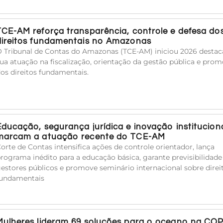
TCE-AM reforça transparência, controle e defesa do
direitos fundamentais no Amazonas
 Tribunal de Contas do Amazonas (TCE-AM) iniciou 2026 desta
ua atuação na fiscalização, orientação da gestão pública e pro
os direitos fundamentais.
Educação, segurança jurídica e inovação institucion
marcam a atuação recente do TCE-AM
orte de Contas intensifica ações de controle orientador, lança
rograma inédito para a educação básica, garante previsibilidade
estores públicos e promove seminário internacional sobre direi
undamentais
Mulheres lideram 69 soluções para o oceano na COP