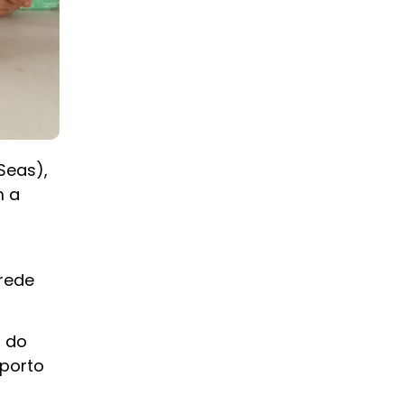
Seas),
m a
 rede
o do
sporto