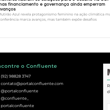
mas financiamento e governança ainda emperram
avanços
utirão Azul revela protagonismo feminino na ação climática ma
onferência marca avanços, mas também expõe desafios
ncontre o Confluente
(92) 98828 3747
contato@portalconfluente.com
R
@portalconfluente
d
@confluente_
portalconfluente