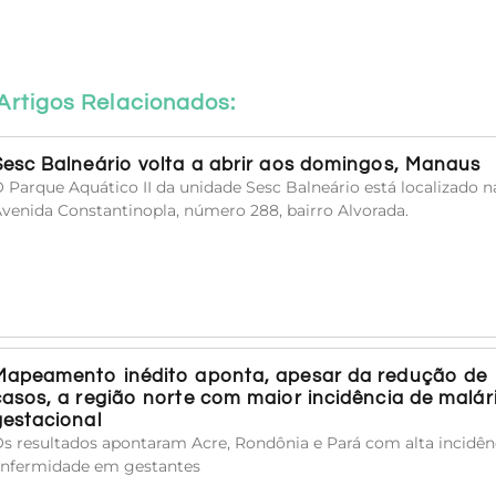
Artigos Relacionados:
Sesc Balneário volta a abrir aos domingos, Manaus
 Parque Aquático II da unidade Sesc Balneário está localizado n
venida Constantinopla, número 288, bairro Alvorada.
Mapeamento inédito aponta, apesar da redução de
casos, a região norte com maior incidência de malár
gestacional
s resultados apontaram Acre, Rondônia e Pará com alta incidên
nfermidade em gestantes