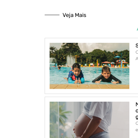
Veja Mais
O
A
O
e