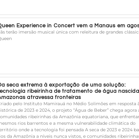
Queen Experience in Concert vem a Manaus em ago
ãs terão imersão musical única com releitura de grandes clássi
Queen
Da seca extrema à exportação de uma solução:
tecnologia ribeirinha de tratamento de água nascid
Amazonas atravessa fronteiras
riado pelo Instituto Mamirauá no Médio Solimões em resposta 
istórica de 2023 e 2024, o projeto “Água de Beber” chega agora 
omunidades ribeirinhas da Amazônia equatoriana, que enfrent
esmos rios barrentos e a mesma vulnerabilidade climática do
erritório onde a tecnologia foi pensada A seca de 2023 e 2024 ba
ios da Amazônia a níveis nunca vistos, e comunidades ribeirinha