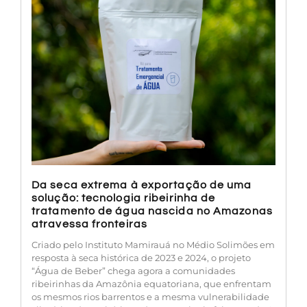
Da seca extrema à exportação de uma
solução: tecnologia ribeirinha de
tratamento de água nascida no Amazonas
atravessa fronteiras
Criado pelo Instituto Mamirauá no Médio Solimões em
resposta à seca histórica de 2023 e 2024, o projeto
“Água de Beber” chega agora a comunidades
ribeirinhas da Amazônia equatoriana, que enfrentam
os mesmos rios barrentos e a mesma vulnerabilidade