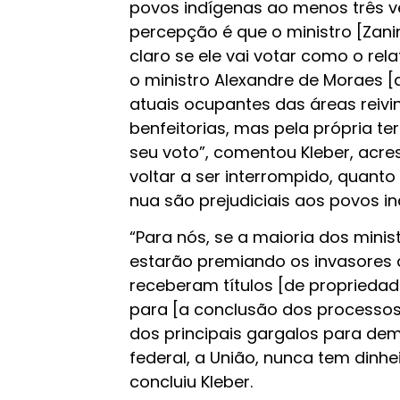
povos indígenas ao menos três v
percepção é que o ministro [Zani
claro se ele vai votar como o rel
o ministro Alexandre de Moraes [q
atuais ocupantes das áreas reiv
benfeitorias, mas pela própria t
seu voto”, comentou Kleber, acre
voltar a ser interrompido, quant
nua são prejudiciais aos povos in
“Para nós, se a maioria dos minis
estarão premiando os invasores d
receberam títulos [de propriedad
para [a conclusão dos processos 
dos principais gargalos para de
federal, a União, nunca tem dinhei
concluiu Kleber.