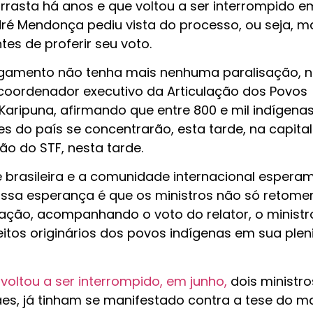
arrasta há anos e que voltou a ser interrompido e
ré Mendonça pediu vista do processo, ou seja, m
es de proferir seu voto.
ulgamento não tenha mais nenhuma paralisação,
 coordenador executivo da Articulação dos Povos
r Karipuna, afirmando que entre 800 e mil indígena
ões do país se concentrarão, esta tarde, na capital
o do STF, nesta tarde.
e brasileira e a comunidade internacional espera
nossa esperança é que os ministros não só retom
ação, acompanhando o voto do relator, o ministr
eitos originários dos povos indígenas em sua pleni
voltou a ser interrompido, em junho,
dois ministro
es, já tinham se manifestado contra a tese do m