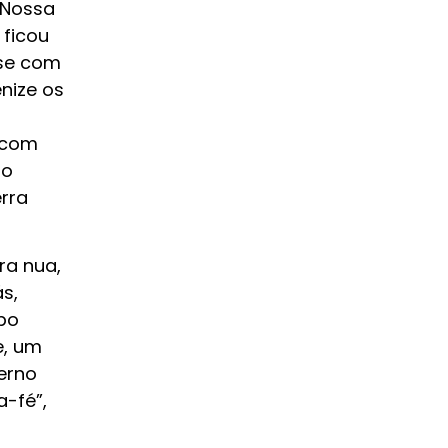
“Nossa
 ficou
 se com
nize os
o com
to
rra
ra nua,
s,
mpo
e, um
erno
a-fé”,