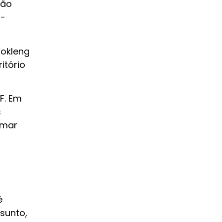
ção
a-
Xokleng
itório
F. Em
s
omar
é
sunto,