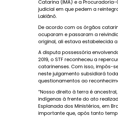
Catarina (IMA) e a Procuradori
judicial em que pedem a reintegr
Laklãnõ.
De acordo com os órgãos catarin
ocuparam e passaram a reivindica
original, ali estava estabelecida
A disputa possessória envolvendo
2019, o STF reconheceu a reperc
catarinenses. Com isso, impôs-se
neste julgamento subsidiará toda
questionamentos ao reconheciment
“Nosso direito à terra é ancestra
indígenas à frente do ato realiz
Esplanada dos Ministérios, em Br
importante que, após tanto tempo