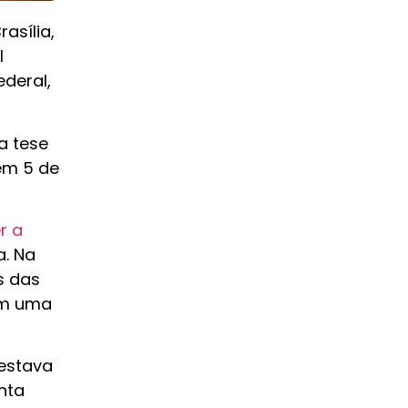
asília,
l
deral,
a tese
em 5 de
r a
a. Na
s das
am uma
 estava
nta