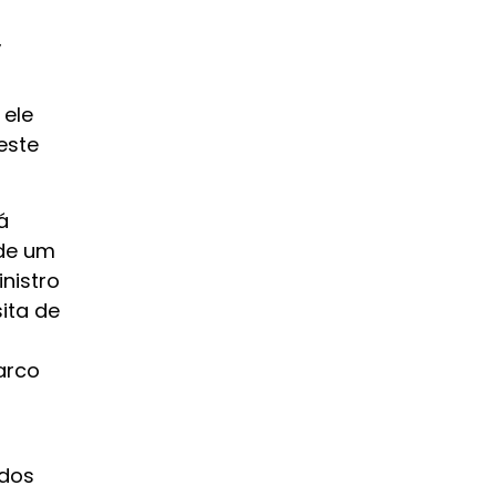
,
 ele
este
á
 de um
nistro
ita de
arco
 dos