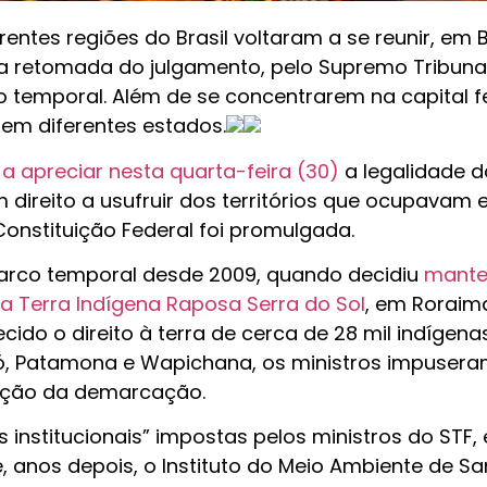
ntes regiões do Brasil voltaram a se reunir, em Br
 retomada do julgamento, pelo Supremo Tribuna
 temporal. Além de se concentrarem na capital fe
em diferentes estados.
 a apreciar nesta quarta-feira (30)
a legalidade d
 direito a usufruir dos territórios que ocupavam 
Constituição Federal foi promulgada.
 marco temporal desde 2009, quando decidiu
mante
 Terra Indígena Raposa Serra do Sol
, em Roraim
do o direito à terra de cerca de 28 mil indígena
ikó, Patamona e Wapichana, os ministros impuser
vação da demarcação.
institucionais” impostas pelos ministros do STF,
, anos depois, o Instituto do Meio Ambiente de Sa