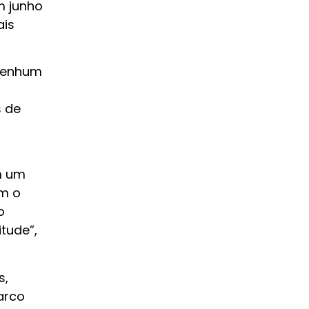
m junho
ais
 nenhum
s de
m um
em o
o
tude”,
s,
arco