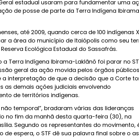
a-Geral estadual usaram para fundamentar uma a
ação de posse de parte da Terra Indígena Ibiram
enses, até 2009, quando cerca de 100 indígenas 
r a área do município de Itaiópolis como seu terr
 a Reserva Ecológica Estadual do Sassafrás.
 a Terra Indígena Ibirama-Laklãnõ foi parar no ST
ussão geral da ação movida pelos órgãos público
 a interpretação de que a decisão que a Corte t
s as demais ações judiciais envolvendo
o de territórios indígenas.
l, não temporal”, bradaram várias das lideranças
ado no fim da manhã desta quarta-feira (30), na
asília. Segundo os representantes do movimento, 
 de espera, o STF dê sua palavra final sobre o as