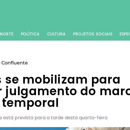
NORTE
POLÍTICA
CULTURA
PROJETOS SOCIAIS
ESPE
 Confluente
s se mobilizam para
 julgamento do mar
temporal
 está prevista para a tarde desta quarta-feira