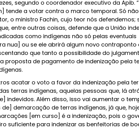
ezes, segundo o coordenador executivo da Apib. 
n] tende a votar contra o marco temporal. Só não
ator, o ministro Fachin, cujo teor nós defendemos;
ue, entre outras coisas, defende que a União inde
indicadas como indígenas não só pelas eventuais
erra nua] ou se ele abrirá algum novo contrapont
scentando que tanto a possibilidade do julgamen
o a proposta de pagamento de indenização pela te
dígenas.
tros acatar o voto a favor da indenização pela ter
as terras indígenas, aquelas pessoas que, lá atrá
e] indevidos. Além disso, isso vai aumentar o te
de] demarcação de terras indígenas, já que, hoj
marcações [em curso] é a indenização, pois o gov
ro suficiente para indenizar as benfeitorias de bo