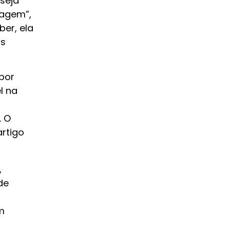
seja
sagem”,
ber, ela
as
por
l na
. O
rtigo
,
de
m