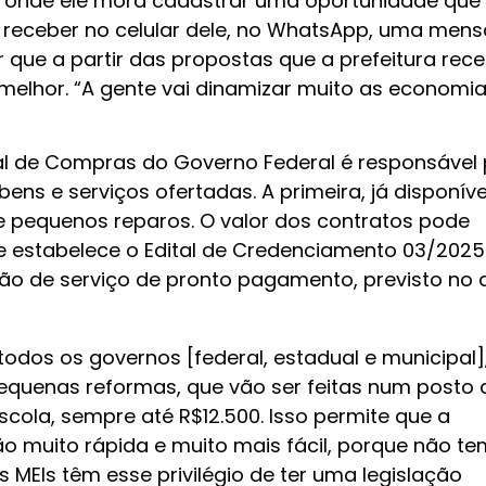
 onde ele mora cadastrar uma oportunidade que 
i receber no celular dele, no WhatsApp, uma men
 que a partir das propostas que a prefeitura rece
melhor. “A gente vai dinamizar muito as economi
al de Compras do Governo Federal é responsável 
bens e serviços ofertadas. A primeira, já disponíve
 pequenos reparos. O valor dos contratos pode
me estabelece o Edital de Credenciamento 03/2025
ão de serviço de pronto pagamento, previsto no a
dos os governos [federal, estadual e municipal]
quenas reformas, que vão ser feitas num posto 
cola, sempre até R$12.500. Isso permite que a
 muito rápida e muito mais fácil, porque não te
Os MEIs têm esse privilégio de ter uma legislação