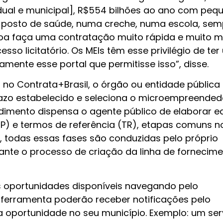
dual e municipal], R$554 bilhões ao ano com peq
m posto de saúde, numa creche, numa escola, sem
soa faça uma contratação muito rápida e muito m
sso licitatório. Os MEIs têm esse privilégio de te
amente esse portal que permitisse isso”, disse.
o Contrata+Brasil, o órgão ou entidade pública
razo estabelecido e seleciona o microempreended
edimento dispensa o agente público de elaborar ed
TP) e termos de referência (TR), etapas comuns n
, todas essas fases são conduzidas pelo próprio
ante o processo de criação da linha de fornecime
s oportunidades disponíveis navegando pelo
a ferramenta poderão receber notificações pelo
oportunidade no seu município. Exemplo: um ser