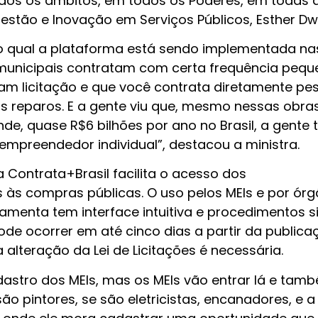
dos os âmbitos, em todos os Poderes, em todas 
Gestão e Inovação em Serviços Públicos, Esther Dw
lo qual a plataforma está sendo implementada na
 municipais contratam com certa frequência peq
sam licitação e que você contrata diretamente pe
s reparos. E a gente viu que, mesmo nessas obras
, quase R$6 bilhões por ano no Brasil, a gente t
mpreendedor individual”, destacou a ministra.
 Contrata+Brasil facilita o acesso dos
 às compras públicas. O uso pelos MEIs e por ór
rramenta tem interface intuitiva e procedimentos s
ode ocorrer em até cinco dias a partir da publica
alteração da Lei de Licitações é necessária.
dastro dos MEIs, mas os MEIs vão entrar lá e tam
ão pintores, se são eletricistas, encanadores, e a 