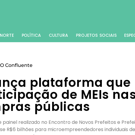
NORTE
POLÍTICA
CULTURA
PROJETOS SOCIAIS
ESPE
O Confluente
ança plataforma que
rticipação de MEIs na
pras públicas
 painel realizado no Encontro de Novos Prefeitos e Prefe
uase R$6 bilhões para microempreendedores individuais de