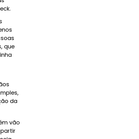
as
eck.
s
uenos
ssoas
, que
inha
gãos
imples,
ção da
bém vão
partir