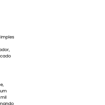
simples
ador,
ficado
e,
s um
 mil
omando