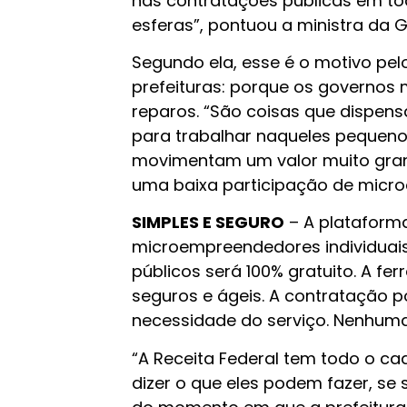
nas contratações públicas em to
esferas”, pontuou a ministra da 
Segundo ela, esse é o motivo pe
prefeituras: porque os governos
reparos. “São coisas que dispen
para trabalhar naqueles pequeno
movimentam um valor muito grande
uma baixa participação de microe
SIMPLES E SEGURO
– A plataforma
microempreendedores individuais
públicos será 100% gratuito. A fe
seguros e ágeis. A contratação p
necessidade do serviço. Nenhuma 
“A Receita Federal tem todo o ca
dizer o que eles podem fazer, se s