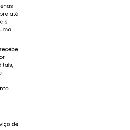
uenas
pre até
ais
r uma
 recebe
or
itais,
o
nto,
viço de