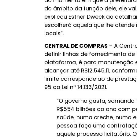
do momento em que a prefeitura
do âmbito da função dele, ele va
explicou Esther Dweck ao detalhar
escolherá aquela que lhe atende 
locais”.
CENTRAL DE COMPRAS
– A Centr
definir linhas de fornecimento de 
plataforma, é para manutenção e
alcançar até R$12.545,11, confor
limite corresponde ao de prestaç
95 da Lei nº 14.133/2021.
“O governo gasta, somando to
R$554 bilhões ao ano com pe
saúde, numa creche, numa es
pessoa faça uma contratação
aquele processo licitatório. 