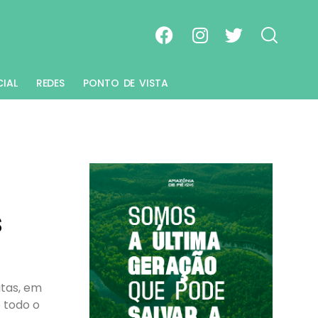
CIAL
REDES
PONTO DE VISTA
s
itas, em
 todo o