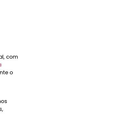
al, com
a
ante o
nos
s,