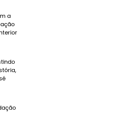
am a
pação
terior
stindo
tória,
sé
ndação