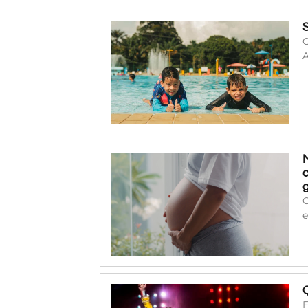
O
A
O
e
F