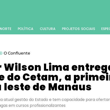
NORTE
POLÍTICA
CULTURA
PROJETOS SOCIAIS
ESPE
O Confluente
 Wilson Lima entreg
 do Cetam, a primei
 leste de Manaus
la atual gestão do Estado e tem capacidade para ofertar
agas em cursos profissionalizantes