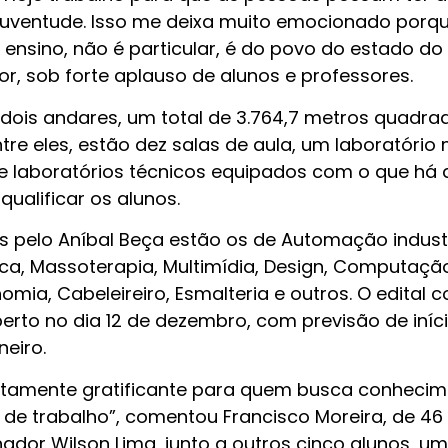
 juventude. Isso me deixa muito emocionado porq
 ensino, não é particular, é do povo do estado do
, sob forte aplauso de alunos e professores.
dois andares, um total de 3.764,7 metros quadrad
re eles, estão dez salas de aula, um laboratório 
 e laboratórios técnicos equipados com o que há 
ualificar os alunos.
s pelo Aníbal Beça estão os de Automação industr
tica, Massoterapia, Multimídia, Design, Computaçã
omia, Cabeleireiro, Esmalteria e outros. O edital 
erto no dia 12 de dezembro, com previsão de iníc
neiro.
ltamente gratificante para quem busca conhecim
de trabalho”, comentou Francisco Moreira, de 46
dor Wilson Lima, junto a outros cinco alunos, um