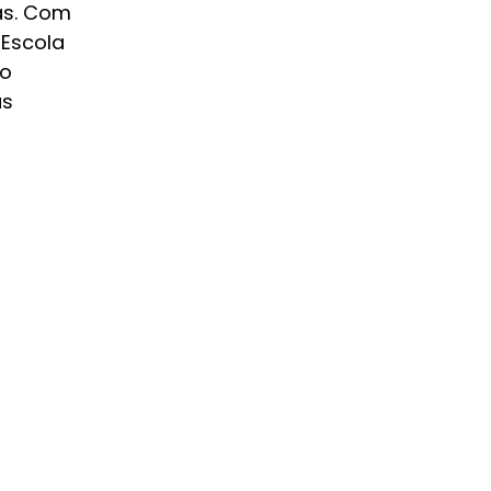
as. Com
 Escola
ão
as