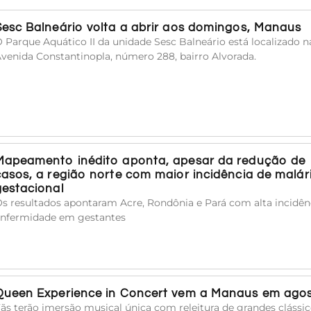
Sesc Balneário volta a abrir aos domingos, Manaus
 Parque Aquático II da unidade Sesc Balneário está localizado n
venida Constantinopla, número 288, bairro Alvorada.
Mapeamento inédito aponta, apesar da redução de
casos, a região norte com maior incidência de malár
gestacional
s resultados apontaram Acre, Rondônia e Pará com alta incidên
nfermidade em gestantes
Queen Experience in Concert vem a Manaus em ago
ãs terão imersão musical única com releitura de grandes clássi