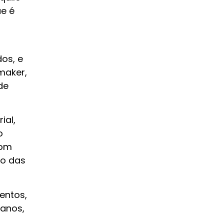
ue é
os, e
maker,
de
ial,
o
com
io das
entos,
 anos,