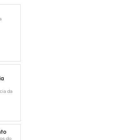
a
ia
cia da
sto
cos do