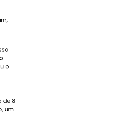
am,
sso
to
u o
o de 8
o, um