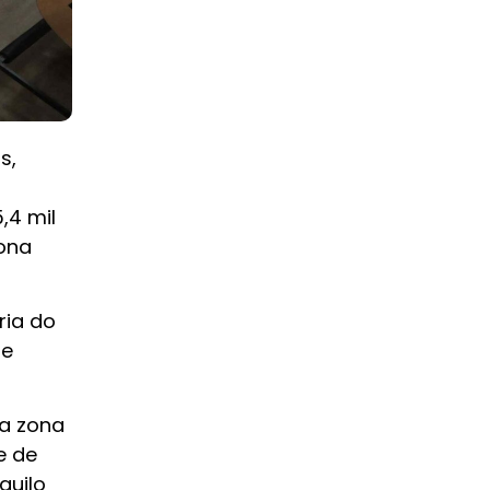
s,
,4 mil
zona
ria do
de
a zona
e de
quilo