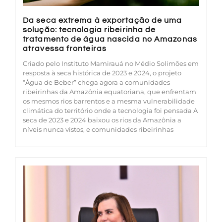
Da seca extrema à exportação de uma
solução: tecnologia ribeirinha de
tratamento de água nascida no Amazonas
atravessa fronteiras
Criado pelo Instituto Mamirauá no Médio Solimões em
resposta à seca histórica de 2023 e 2024, o projeto
“Água de Beber” chega agora a comunidades
ribeirinhas da Amazônia equatoriana, que enfrentam
os mesmos rios barrentos e a mesma vulnerabilidade
climática do território onde a tecnologia foi pensada A
seca de 2023 e 2024 baixou os rios da Amazônia a
níveis nunca vistos, e comunidades ribeirinhas