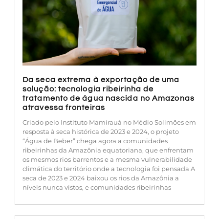
Da seca extrema à exportação de uma
solução: tecnologia ribeirinha de
tratamento de água nascida no Amazonas
atravessa fronteiras
Criado pelo Instituto Mamirauá no Médio Solimões em
resposta à seca histórica de 2023 e 2024, o projeto
“Água de Beber” chega agora a comunidades
ribeirinhas da Amazônia equatoriana, que enfrentam
os mesmos rios barrentos e a mesma vulnerabilidade
climática do território onde a tecnologia foi pensada A
seca de 2023 e 2024 baixou os rios da Amazônia a
níveis nunca vistos, e comunidades ribeirinhas