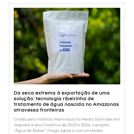
Da seca extrema à exportação de uma
solução: tecnologia ribeirinha de
tratamento de água nascida no Amazonas
atravessa fronteiras
Criado pelo Instituto Mamirauá no Médio Solimões em
resposta à seca histórica de 2023 e 2024, o projeto
“Água de Beber” chega agora a comunidades