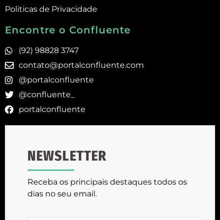
Politicas de Privacidade
Encontre o Confluente
(92) 98828 3747
contato@portalconfluente.com
@portalconfluente
@confluente_
portalconfluente
NEWSLETTER
Receba os principais destaques todos os
dias no seu email.