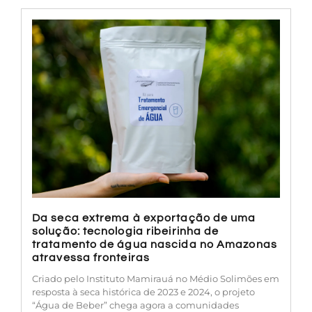
Da seca extrema à exportação de uma
solução: tecnologia ribeirinha de
tratamento de água nascida no Amazonas
atravessa fronteiras
Criado pelo Instituto Mamirauá no Médio Solimões em
resposta à seca histórica de 2023 e 2024, o projeto
“Água de Beber” chega agora a comunidades