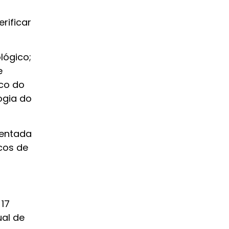
rificar
lógico;
e
ico do
ogia do
ientada
cos de
17
ual de