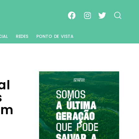
CIAL
REDES
PONTO DE VISTA
al
s
em