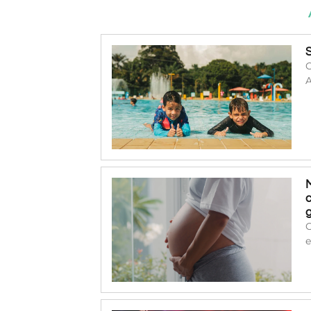
O
A
O
e