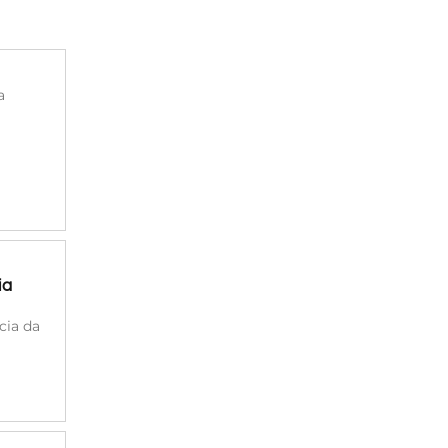
a
ia
cia da