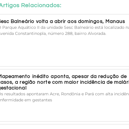
Artigos Relacionados:
Sesc Balneário volta a abrir aos domingos, Manaus
 Parque Aquático II da unidade Sesc Balneário está localizado n
venida Constantinopla, número 288, bairro Alvorada.
Mapeamento inédito aponta, apesar da redução de
casos, a região norte com maior incidência de malár
gestacional
s resultados apontaram Acre, Rondônia e Pará com alta incidên
nfermidade em gestantes