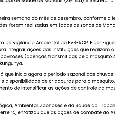
nicipal de Saúde de Manaus (Semsa) e Secretaria
meira semana do mês de dezembro, conforme a le
idades foram realizadas em todas as zonas de Man
de Vigilância Ambiental da FVS-RCP, Elder Figuei
a integrar ações das instituições que realizam o
boviroses (doenças transmitidas pelo mosquito 
ikungunya.
já que inicia agora o período sazonal das chuvas 
 disponibilidade de criadouros para o mosquito.
mento de intensificar as ações de controle do mos
ológica, Ambiental, Zoonoses e da Saúde do Traba
erreira, enfatizou que as ações de combate ao A