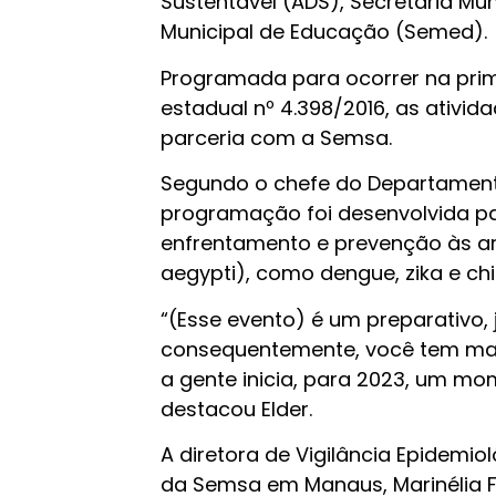
Sustentável (ADS), Secretaria Mu
Municipal de Educação (Semed).
Programada para ocorrer na pri
estadual nº 4.398/2016, as ativ
parceria com a Semsa.
Segundo o chefe do Departamento 
programação foi desenvolvida par
enfrentamento e prevenção às ar
aegypti), como dengue, zika e ch
“(Esse evento) é um preparativo, 
consequentemente, você tem mais
a gente inicia, para 2023, um mo
destacou Elder.
A diretora de Vigilância Epidemi
da Semsa em Manaus, Marinélia F