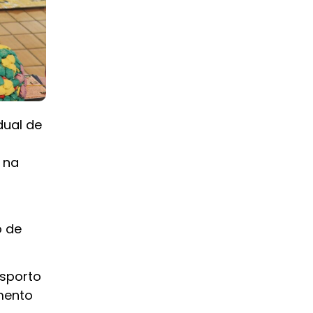
dual de
 na
o de
sporto
imento