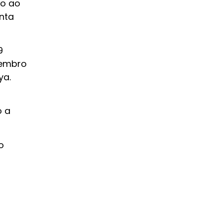
vo ao
nta
9
vembro
ya.
o a
o