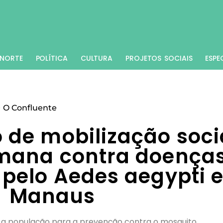
NORTE
POLÍTICA
CULTURA
PROJETOS SOCIAIS
ESPE
O Confluente
o de mobilização soci
mana contra doença
 pelo Aedes aegypti 
Manaus
zar a população para a prevenção contra o mosquito