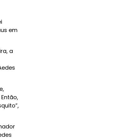
i
aus em
ra, a
Aedes
e,
 Então,
quito”,
lhador
edes