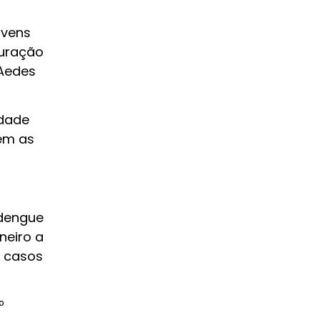
ovens
duração
 Aedes
idade
em as
 dengue
neiro a
7 casos
º