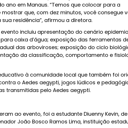
 do ano em Manaus. “Temos que colocar para a
 mostrar que, com dez minutos, você consegue ve
sua residência”, afirmou a diretora.
evento incluiu apresentação do cenário epidemio
o para caixa d’água; exposição das ferramentas d
adual das arboviroses; exposição do ciclo biológ
ntação da classificação, comportamento e fisiol
 educativo à comunidade local que também foi or
ontra o Aedes aegypti, jogos lúdicos e pedagógi
 transmitidas pelo Aedes aegypti.
m ao evento, foi a estudante Diuenny Kevin, de 
enador João Bosco Ramos Lima, instituição estad