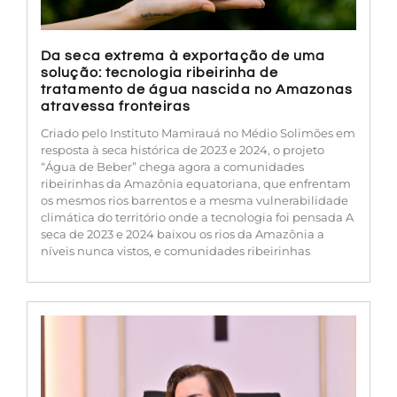
Da seca extrema à exportação de uma
solução: tecnologia ribeirinha de
tratamento de água nascida no Amazonas
atravessa fronteiras
Criado pelo Instituto Mamirauá no Médio Solimões em
resposta à seca histórica de 2023 e 2024, o projeto
“Água de Beber” chega agora a comunidades
ribeirinhas da Amazônia equatoriana, que enfrentam
os mesmos rios barrentos e a mesma vulnerabilidade
climática do território onde a tecnologia foi pensada A
seca de 2023 e 2024 baixou os rios da Amazônia a
níveis nunca vistos, e comunidades ribeirinhas