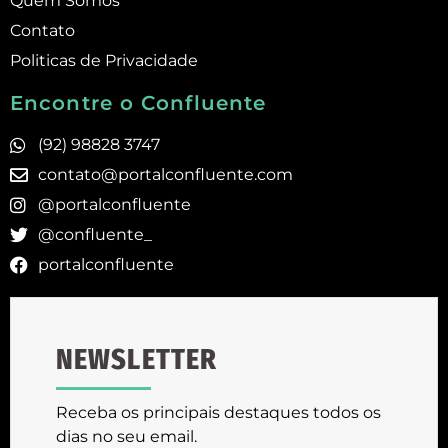
Quem Somos
Contato
Politicas de Privacidade
Encontre o Confluente
(92) 98828 3747
contato@portalconfluente.com
@portalconfluente
@confluente_
portalconfluente
NEWSLETTER
Receba os principais destaques todos os
dias no seu email.