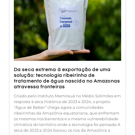
Da seca extrema à exportação de uma
solução: tecnologia ribeirinha de
tratamento de água nascida no Amazonas
atravessa fronteiras
Criado pelo Instituto Mamirauá no Médio Solimões em
resposta à seca histórica de 2023 e 2024, o projeto
“Água de Beber” chega agora a comunidades
ribeirinhas da Amazônia equatoriana, que enfrentam
os mesmos rios barrentos e a mesma vulnerabilidade
climática do território onde a tecnologia foi pensada A
seca de 2023 e 2024 baixou os rios da Amazônia a