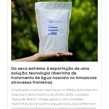
Da seca extrema à exportação de uma
solução: tecnologia ribeirinha de
tratamento de água nascida no Amazonas
atravessa fronteiras
Criado pelo Instituto Mamirauá no Médio Solimões em
resposta à seca histórica de 2023 e 2024, o projeto
“Água de Beber” chega agora a comunidades
ribeirinhas da Amazônia equatoriana, que enfrentam
os mesmos rios barrentos e a mesma vulnerabilidade