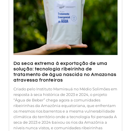
Da seca extrema à exportação de uma
solução: tecnologia ribeirinha de
tratamento de água nascida no Amazonas
atravessa fronteiras
Criado pelo Instituto Mamirauá no Médio Solimões em
resposta à seca histórica de 2023 e 2024, o projeto
“Água de Beber” chega agora a comunidades
ribeirinhas da Amazônia equatoriana, que enfrentam
os mesmos rios barrentos e a mesma vulnerabilidade
climática do território onde a tecnologia foi pensada A
seca de 2023 e 2024 baixou os rios da Amazônia a
níveis nunca vistos, e comunidades ribeirinhas