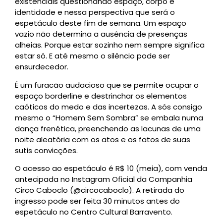
existenciais questionando espaço, corpo e
identidade e nessa perspectiva que será o
espetáculo deste fim de semana. Um espaço
vazio não determina a ausência de presenças
alheias. Porque estar sozinho nem sempre significa
estar só. E até mesmo o silêncio pode ser
ensurdecedor.
É um furacão audacioso que se permite ocupar o
espaço borderline e destrinchar os elementos
caóticos do medo e das incertezas. A sós consigo
mesmo o “Homem Sem Sombra” se embala numa
dança frenética, preenchendo as lacunas de uma
noite aleatória com os atos e os fatos de suas
sutis convicções.
O acesso ao espetáculo é R$ 10 (meia), com venda
antecipada no Instagram Oficial da Companhia
Circo Caboclo (@circocaboclo). A retirada do
ingresso pode ser feita 30 minutos antes do
espetáculo no Centro Cultural Barravento.