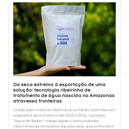
Da seca extrema à exportação de uma
solução: tecnologia ribeirinha de
tratamento de água nascida no Amazonas
atravessa fronteiras
Criado pelo Instituto Mamirauá no Médio Solimões em
resposta à seca histórica de 2023 e 2024, o projeto
“Água de Beber” chega agora a comunidades
ribeirinhas da Amazônia equatoriana, que enfrentam