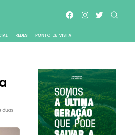
CIAL
REDES
PONTO DE VISTA
ia
e duas