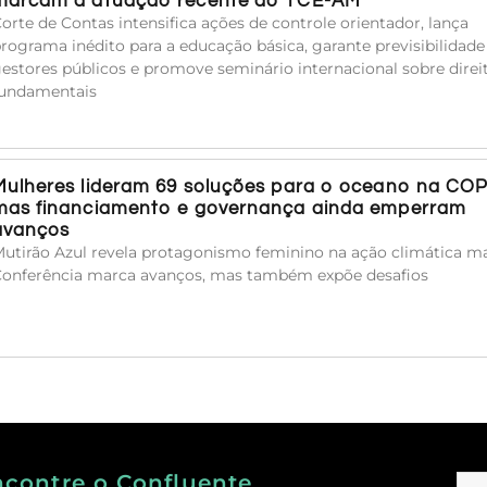
marcam a atuação recente do TCE-AM
orte de Contas intensifica ações de controle orientador, lança
rograma inédito para a educação básica, garante previsibilidade
estores públicos e promove seminário internacional sobre direi
undamentais
Mulheres lideram 69 soluções para o oceano na COP
mas financiamento e governança ainda emperram
avanços
utirão Azul revela protagonismo feminino na ação climática ma
onferência marca avanços, mas também expõe desafios
ncontre o Confluente