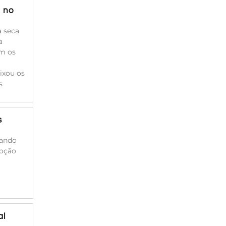
a no
à seca
a
am os
ixou os
s
s
cando
moção
al