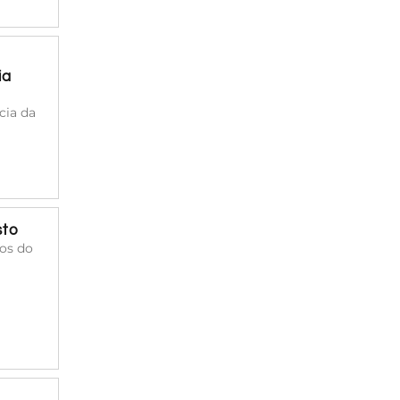
ia
cia da
sto
cos do