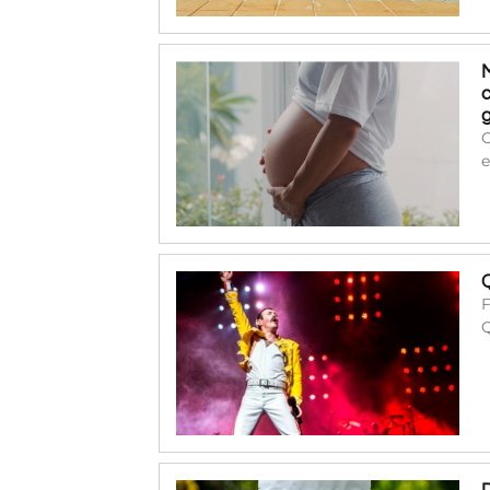
O
e
F