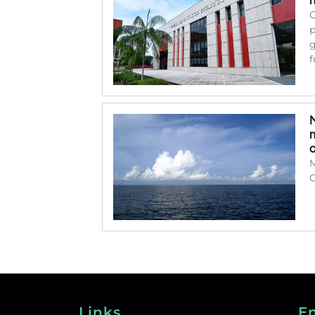
C
p
g
f
M
C
Links
E