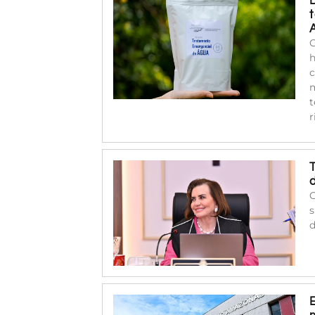
C
h
c
m
t
r
O
s
d