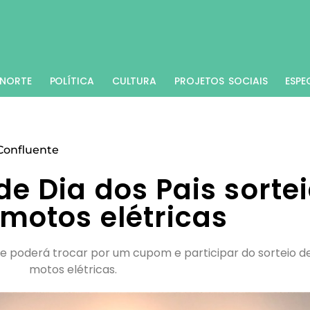
NORTE
POLÍTICA
CULTURA
PROJETOS SOCIAIS
ESPE
Confluente
 Dia dos Pais sorte
motos elétricas
e poderá trocar por um cupom e participar do sorteio d
motos elétricas.