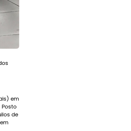
dos
eais) em
 Posto
ilos de
s em