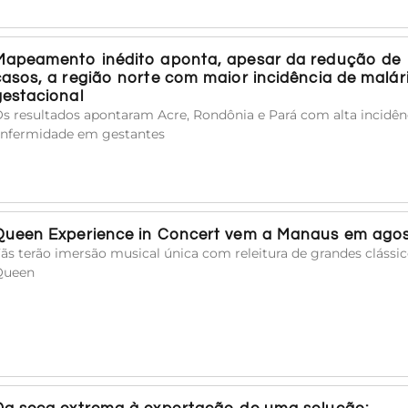
Mapeamento inédito aponta, apesar da redução de
casos, a região norte com maior incidência de malár
gestacional
s resultados apontaram Acre, Rondônia e Pará com alta incidên
nfermidade em gestantes
Queen Experience in Concert vem a Manaus em ago
ãs terão imersão musical única com releitura de grandes clássi
Queen