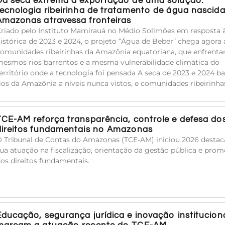
Da seca extrema à exportação de uma solução:
tecnologia ribeirinha de tratamento de água nascid
Amazonas atravessa fronteiras
riado pelo Instituto Mamirauá no Médio Solimões em resposta 
istórica de 2023 e 2024, o projeto “Água de Beber” chega agora 
omunidades ribeirinhas da Amazônia equatoriana, que enfrent
esmos rios barrentos e a mesma vulnerabilidade climática do
erritório onde a tecnologia foi pensada A seca de 2023 e 2024 ba
ios da Amazônia a níveis nunca vistos, e comunidades ribeirinha
TCE-AM reforça transparência, controle e defesa do
direitos fundamentais no Amazonas
 Tribunal de Contas do Amazonas (TCE-AM) iniciou 2026 desta
ua atuação na fiscalização, orientação da gestão pública e pro
os direitos fundamentais.
Educação, segurança jurídica e inovação institucion