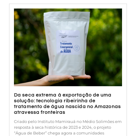
Da seca extrema à exportação de uma
solução: tecnologia ribeirinha de
tratamento de água nascida no Amazonas
atravessa fronteiras
Criado pelo Instituto Mamirauá no Médio Solimões em
resposta à seca histórica de 2023 e 2024, o projeto
“Água de Beber” chega agora a comunidades