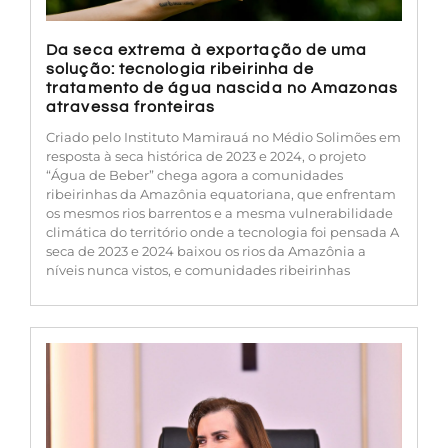
Da seca extrema à exportação de uma
solução: tecnologia ribeirinha de
tratamento de água nascida no Amazonas
atravessa fronteiras
Criado pelo Instituto Mamirauá no Médio Solimões em
resposta à seca histórica de 2023 e 2024, o projeto
“Água de Beber” chega agora a comunidades
ribeirinhas da Amazônia equatoriana, que enfrentam
os mesmos rios barrentos e a mesma vulnerabilidade
climática do território onde a tecnologia foi pensada A
seca de 2023 e 2024 baixou os rios da Amazônia a
níveis nunca vistos, e comunidades ribeirinhas