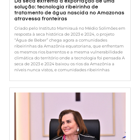
Da seca extrema à exportação de uma
solução: tecnologia ribeirinha de
tratamento de água nascida no Amazonas
atravessa fronteiras
Criado pelo Instituto Mamirauá no Médio Solimões em
resposta à seca histórica de 2023 e 2024, o projeto
“Água de Beber” chega agora a comunidades
ribeirinhas da Amazônia equatoriana, que enfrentam
os mesmos rios barrentos e a mesma vulnerabilidade
climática do território onde a tecnologia foi pensada A
seca de 2023 e 2024 baixou os rios da Amazônia a
níveis nunca vistos, e comunidades ribeirinhas